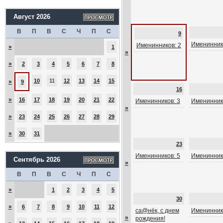
Август 2026
В
П
В
С
Ч
П
С
9
Именинник
Именинников: 2
»
1
»
»
2
3
4
5
6
7
8
10
11
12
13
14
15
»
9
16
»
16
17
18
19
20
21
22
Именинников: 3
Именинник
»
»
23
24
25
26
27
28
29
»
30
31
23
Именинников: 5
Именинник
Сентябрь 2026
»
В
П
В
С
Ч
П
С
»
1
2
3
4
5
30
»
6
7
8
9
10
11
12
са@нёк, с днем
Именинник
»
рождения!