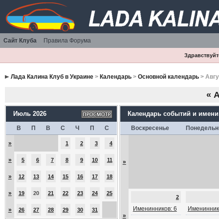
Сайт Клуба
Правила Форума
Здравствуйте
Лада Калина Клуб в Украине
>
Календарь
>
Основной календарь
> Авгу
«
А
Июль 2026
Календарь событий и имен
В
П
В
С
Ч
П
С
Воскресенье
Понедельн
»
1
2
3
4
»
5
6
7
8
9
10
11
»
»
12
13
14
15
16
17
18
»
19
20
21
22
23
24
25
2
Именинников: 6
Именинник
»
26
27
28
29
30
31
»