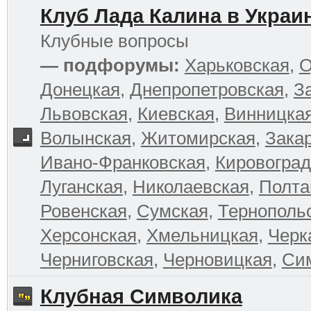
Клуб Лада Калина в Украи
Клубные вопросы
— подфорумы:
Харьковская
,
О
Донецкая
,
Днепропетровская
,
З
Львовская
,
Киевская
,
Винницка
Волынская
,
Житомирская
,
Зака
Ивано-Франковская
,
Кировоград
Луганская
,
Николаевская
,
Полта
Ровенская
,
Сумская
,
Тернополь
Херсонская
,
Хмельницкая
,
Черк
Черниговская
,
Черновицкая
,
Си
Клубная Символика