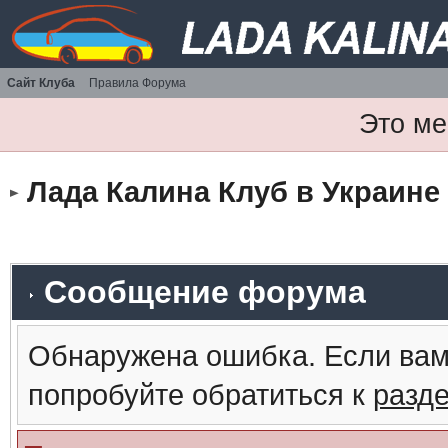
Сайт Клуба
Правила Форума
Это ме
Лада Калина Клуб в Украине
Сообщение форума
Обнаружена ошибка. Если вам
попробуйте обратиться к
разд