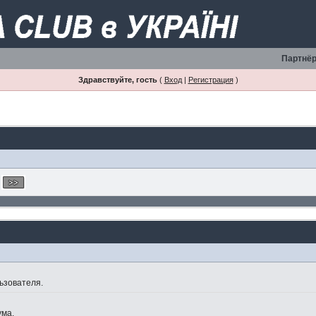
Партнёр
Здравствуйте, гость
(
Вход
|
Регистрация
)
ьзователя.
ума.