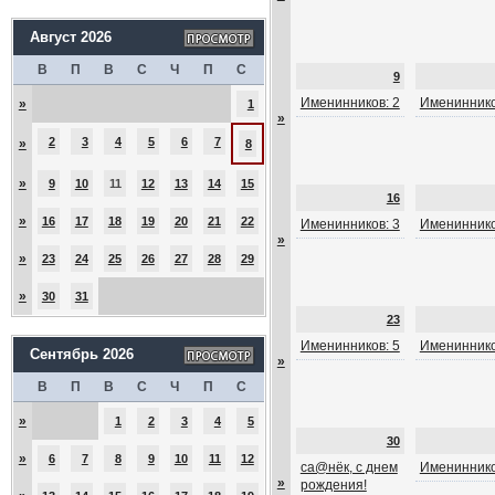
Август 2026
В
П
В
С
Ч
П
С
9
Именинников: 2
Имениннико
»
1
»
2
3
4
5
6
7
»
8
»
9
10
11
12
13
14
15
16
»
16
17
18
19
20
21
22
Именинников: 3
Имениннико
»
»
23
24
25
26
27
28
29
»
30
31
23
Именинников: 5
Имениннико
Сентябрь 2026
»
В
П
В
С
Ч
П
С
»
1
2
3
4
5
30
»
6
7
8
9
10
11
12
са@нёк, с днем
Имениннико
»
рождения!