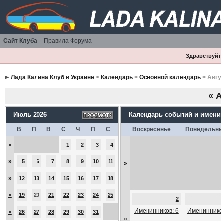
Сайт Клуба
Правила Форума
Здравствуйте
Лада Калина Клуб в Украине
>
Календарь
>
Основной календарь
> Авгу
«
А
Июль 2026
Календарь событий и имен
В
П
В
С
Ч
П
С
Воскресенье
Понедельн
»
1
2
3
4
»
5
6
7
8
9
10
11
»
»
12
13
14
15
16
17
18
»
19
20
21
22
23
24
25
2
Именинников: 6
Имениннико
»
26
27
28
29
30
31
»