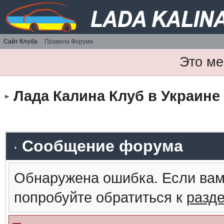
Сайт Клуба
Правила Форума
Это ме
Лада Калина Клуб в Украине
Сообщение форума
Обнаружена ошибка. Если вам
попробуйте обратиться к
разд