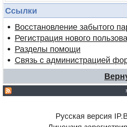
Ссылки
Восстановление забытого па
Регистрация нового пользов
Разделы помощи
Связь с администрацией фо
Верн
Русская версия IP.B