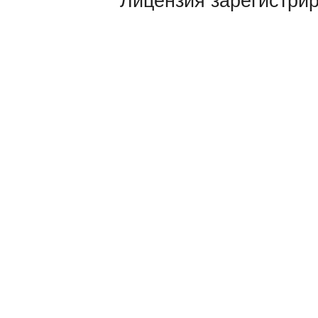
Лицензия зарегистри