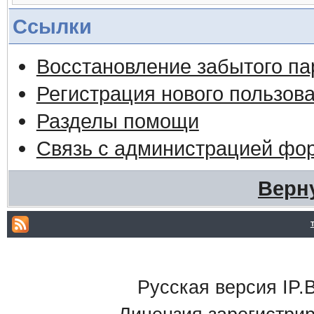
Ссылки
Восстановление забытого па
Регистрация нового пользов
Разделы помощи
Связь с администрацией фо
Верн
Русская версия IP.B