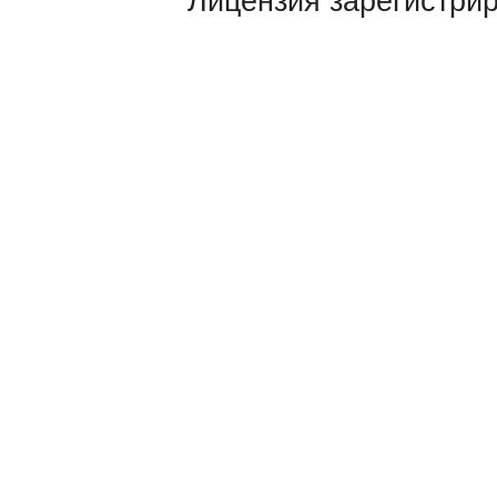
Лицензия зарегистри