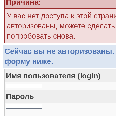
Причина:
У вас нет доступа к этой стра
авторизованы, можете сделать 
попробовать снова.
Сейчас вы не авторизованы. 
форму ниже.
Имя пользователя (login)
Пароль