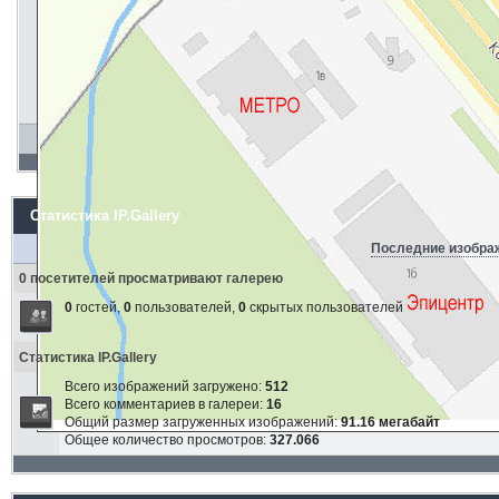
Статистика IP.Gallery
Последние изобра
0 посетителей просматривают галерею
0
гостей,
0
пользователей,
0
скрытых пользователей
Статистика IP.Gallery
Всего изображений загружено:
512
Всего комментариев в галереи:
16
Общий размер загруженных изображений:
91.16 мегабайт
Общее количество просмотров:
327.066