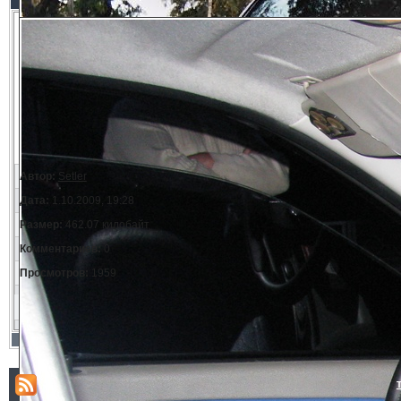
Автор:
Setler
Дата:
1.10.2009, 19:28
Размер:
462.07 килобайт
Комментариев:
0
Просмотров:
1959