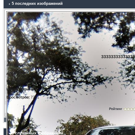
5 последних изображений
33333333333333
Автор:
Олег808
Дата:
11.3.2014, 23:21
Размер:
166.68 килобайт
Комментариев:
0
Просмотров:
7231
Рейтинг
5 случайных изображений