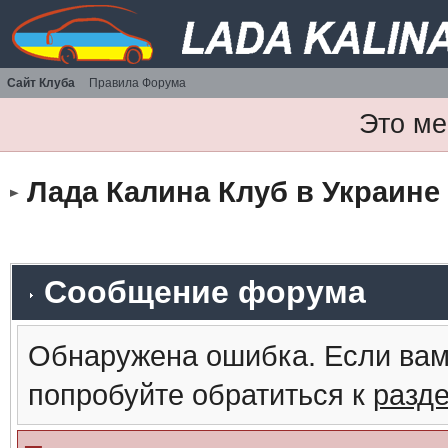
Сайт Клуба
Правила Форума
Это ме
Лада Калина Клуб в Украине
Сообщение форума
Обнаружена ошибка. Если вам
попробуйте обратиться к
разд