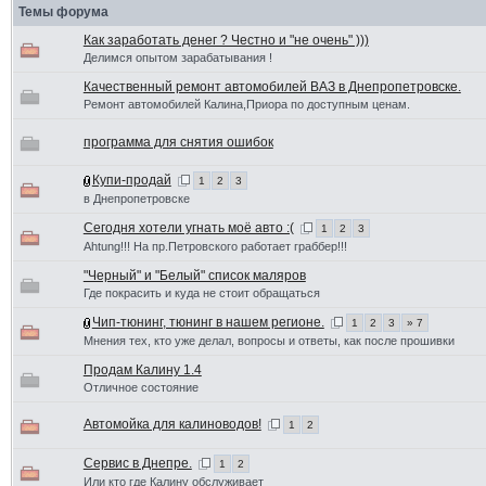
Темы форума
Как заработать денег ? Честно и "не очень" )))
Делимся опытом зарабатывания !
Качественный ремонт автомобилей ВАЗ в Днепропетровске.
Ремонт автомобилей Калина,Приора по доступным ценам.
программа для снятия ошибок
Купи-продай
1
2
3
в Днепропетровске
Сегодня хотели угнать моё авто :(
1
2
3
Ahtung!!! На пр.Петровского работает граббер!!!
"Черный" и "Белый" список маляров
Где покрасить и куда не стоит обращаться
Чип-тюнинг, тюнинг в нашем регионе.
1
2
3
» 7
Мнения тех, кто уже делал, вопросы и ответы, как после прошивки
Продам Калину 1.4
Отличное состояние
Автомойка для калиноводов!
1
2
Сервис в Днепре.
1
2
Или кто где Калину обслуживает