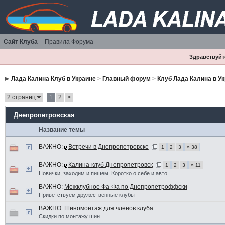
Сайт Клуба
Правила Форума
Здравствуйте
Лада Калина Клуб в Украине
>
Главный форум
>
Клуб Лада Калина в У
2 страниц
1
2
>
Днепропетровская
Название темы
ВАЖНО:
Встречи в Днепропетровске
1
2
3
» 38
ВАЖНО:
Калина-клуб Днепропетровск
1
2
3
» 11
Новички, заходим и пишем. Коротко о себе и авто
ВАЖНО:
Межклубное Фа-Фа по Днепропетроффски
Приветствуем дружественные клубы
ВАЖНО:
Шиномонтаж для членов клуба
Скидки по монтажу шин