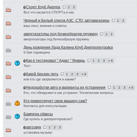
Спорт Клуб Днепра
1
2
Все что касается СПОРТа и нас
Черный и Белый список АЗС, СТО, автомагазины
1
2
ваш опыт, мнения и советы
амортизаторы под бочкообразую пружину
1
2
амортизаторы под бочкообразую пружину
День рождения Лада Калина Клуб Днепропетровск
5-0ая годовщина
Как я тестировал " Адакт " Январь
1
2
3
» 6
Тест
Какой бензин лить
1
2
3
» 6
или кто где запрвляется и каким?
Недоработки авто и варианты их устранения
1
2
3
» 6
Кто, что обнаружил и как устранил. Технические вопросы
Кто ремонтирует свою машину сам?
Контакты для консультации.
Бампера обвесы
Где купить в днепроптеровске?
автозвук
1
2
3
установка музыки