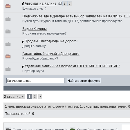
Автомат на Калине
1
2
Шутка до слез :)
Подскажите, где в Днепре есть выбор запчастей на КАЛИНУ 111
Нужен датчик уровня топлива ДУТ 17, оригинального производства
Видео Камеры
Кто знает место нахождение?
Продам Светодиоды не дорого!
Диоды в Калину.
Гарантийный случай в Днепр-авто
Кто-нибудь обращался?
Удаление вмятин без покраски СТО "ФАЛЬКОН-СЕРВИС"
Партнёр клуба
2 страниц
1
2
>
1
чел. просматривают этот форум (гостей: 1, скрытых пользователей: 0
Пользователей:
0
Открытая тема (есть новые ответы)
Опрос (есть новые голоса)