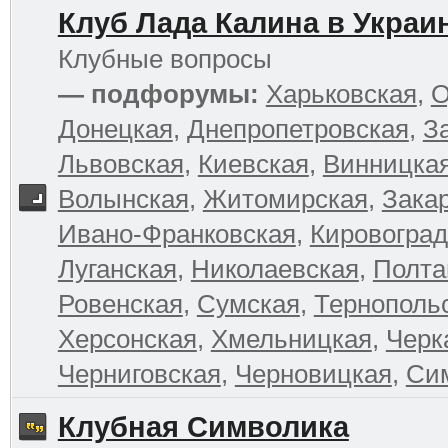
Клуб Лада Калина в Украи
Клубные вопросы
— подфорумы:
Харьковская
,
О
Донецкая
,
Днепропетровская
,
З
Львовская
,
Киевская
,
Винницка
Волынская
,
Житомирская
,
Зака
Ивано-Франковская
,
Кировоград
Луганская
,
Николаевская
,
Полта
Ровенская
,
Сумская
,
Тернополь
Херсонская
,
Хмельницкая
,
Черк
Черниговская
,
Черновицкая
,
Си
Клубная Символика