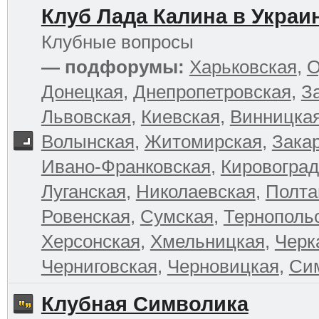
Клуб Лада Калина в Украи
Клубные вопросы
— подфорумы:
Харьковская
,
О
Донецкая
,
Днепропетровская
,
З
Львовская
,
Киевская
,
Винницка
Волынская
,
Житомирская
,
Зака
Ивано-Франковская
,
Кировоград
Луганская
,
Николаевская
,
Полта
Ровенская
,
Сумская
,
Тернополь
Херсонская
,
Хмельницкая
,
Черк
Черниговская
,
Черновицкая
,
Си
Клубная Символика