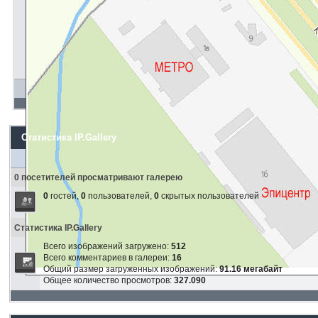
Статистика IP.Gallery
0 посетителей просматривают галерею
0
гостей,
0
пользователей,
0
скрытых пользователей
Статистика IP.Gallery
Всего изображений загружено:
512
Всего комментариев в галереи:
16
Общий размер загруженных изображений:
91.16 мегабайт
Общее количество просмотров:
327.090