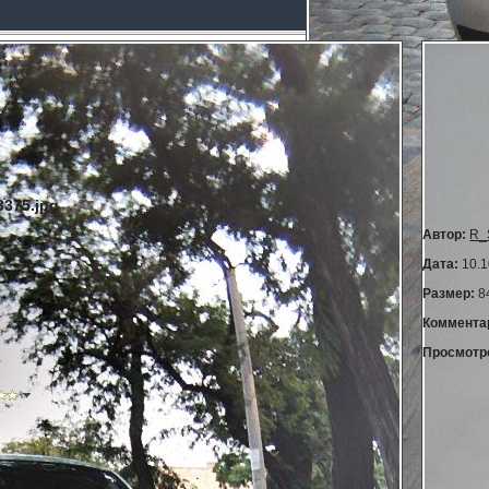
375.jpg
Автор:
R_
Дата:
10.1
Размер:
8
Коммента
Просмотр