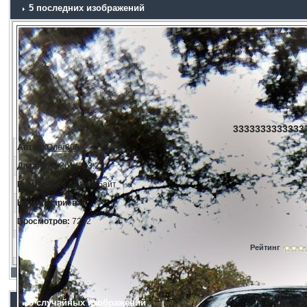
5 последних изображений
33333333333333
Автор:
Олег808
Дата:
11.3.2014, 23:21
Размер:
166.68 килобайт
Комментариев:
0
Просмотров:
7232
Рейтинг
5 случайных изображений