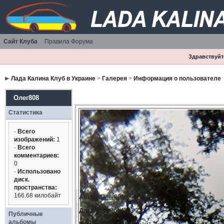
Сайт Клуба
Правила Форума
Здравствуйте
Лада Калина Клуб в Украине
>
Галерея
>
Информация о пользователе
Олег808
Статистика
·
Всего
изображений:
1
·
Всего
комментариев:
0
·
Использовано
диск.
пространства:
166.68 килобайт
Автор:
Олег808
Дата:
11.3.2014, 23:21
Публичные
альбомы