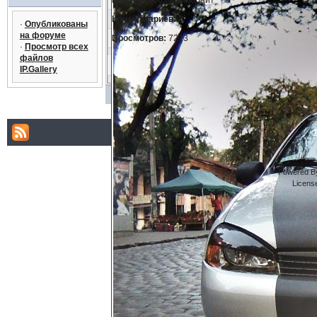
Размер:
166.68 килобайт
Комментариев:
0
·
Опубликованы
на форуме
Просмотров:
7213
·
Просмотр всех
файлов
IP.Gallery
Powered By
Licens