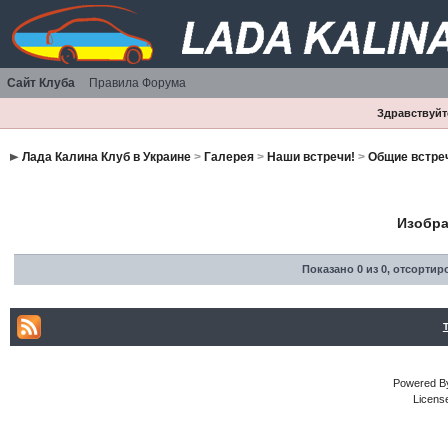
Сайт Клуба
Правила Форума
Здравствуйте
Лада Калина Клуб в Украине
>
Галерея
>
Наши встречи!
>
Общие встре
Изобра
Показано 0 из 0
,
отсортир
Powered By
Licens