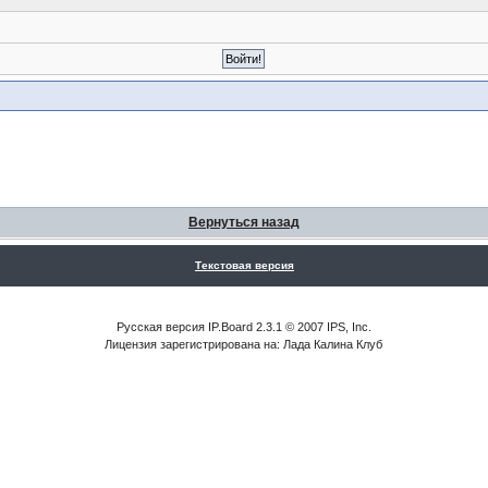
Вернуться назад
Текстовая версия
Русская версия IP.Board 2.3.1 © 2007 IPS, Inc.
Лицензия зарегистрирована на: Лада Калина Клуб