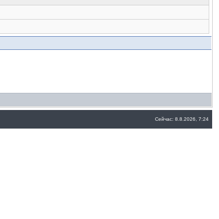
Сейчас: 8.8.2026, 7:24