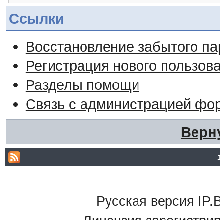
Ссылки
Восстановление забытого па
Регистрация нового пользов
Разделы помощи
Связь с администрацией фо
Верн
Русская версия IP.B