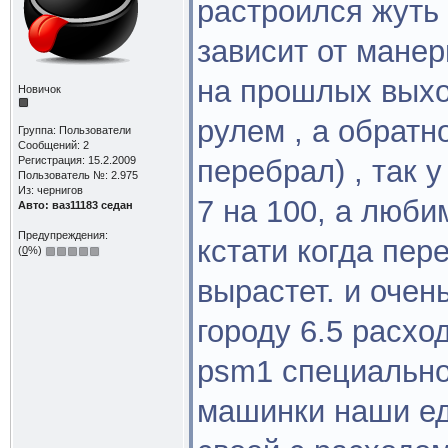
растроился жуть
зависит от манер
на прошлых выход
Новичок
рулем , а обратн
Группа: Пользователи
Сообщений: 2
Регистрация: 15.2.2009
перебрал) , так 
Пользователь №: 2.975
Из: чернигов
7 на 100, а люби
Авто: ваз11183 седан
Предупреждения:
кстати когда пе
(
0
%)
вырастет. и очен
городу 6.5 расхо
psm1 специально 
машинки наши еду