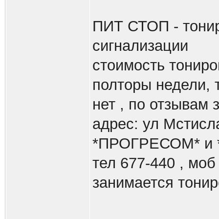
ПИТ СТОП - тонир
сигнализации
стоимость тониров
полторы недели, т
нет , по отзывам
адрес: ул Мстисл
*ПРОГРЕСОМ* и *
тел 677-440 , моб
занимается тониро