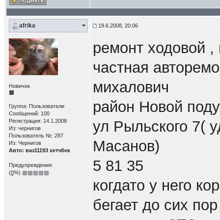
afrika
19.6.2008, 20:06
ремонт ходовой ,
частная авторемо
михалович
Новичок
район Новой поду
Группа: Пользователи
Сообщений: 100
Регистрация: 14.1.2008
ул Рыльского 7( 
Из: чернигов
Пользователь №: 287
Масанов)
Из: Чернигов
Авто: ваз11193 хетчбек
5 81 35
Предупреждения:
(
0
%)
когдато у него ко
бегает до сих пор