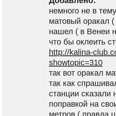
Добавлено:
немного не в тему
матовый оракал (
нашел ( в Венеи н
что бы оклеить с
http://kalina-club
showtopic=310
так вот оракал ма
так как спрашива
станции сказали 
поправкой на свои
метров ( правда ц