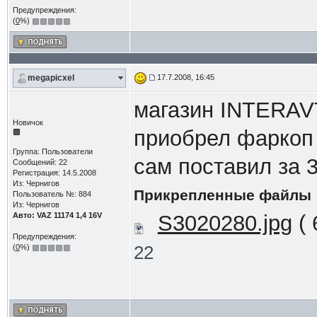
Предупреждения:
(
0
%)
megapicxel
17.7.2008, 16:45
магазин INTERAV
Новичок
приобрел фаркоп 
Группа: Пользователи
сам поставил за 
Сообщений: 22
Регистрация: 14.5.2008
Из: Чернигов
Прикрепленные файлы
Пользователь №: 884
Из: Чернигов
Авто: VAZ 11174 1,4 16V
S3020280.jpg
( 
Предупреждения:
22
(
0
%)