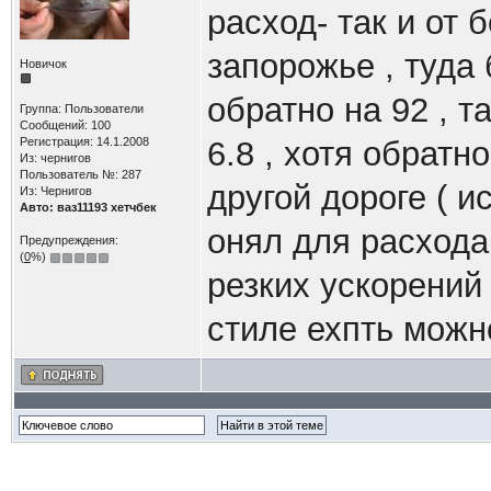
расход- так и от 
запорожье , туда
Новичок
обратно на 92 , та
Группа: Пользователи
Сообщений: 100
Регистрация: 14.1.2008
6.8 , хотя обратн
Из: чернигов
Пользователь №: 287
другой дороге ( и
Из: Чернигов
Авто: ваз11193 хетчбек
онял для расхода
Предупреждения:
(
0
%)
резких ускорений
стиле ехпть можн