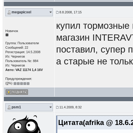
megapicxel
8.8.2008, 17:15
купил тормозные к
Новичок
магазин INTERAV
Группа: Пользователи
поставил, супер 
Сообщений: 22
Регистрация: 14.5.2008
Из: Чернигов
а старые не тольк
Пользователь №: 884
Из: Чернигов
Авто: VAZ 11174 1,4 16V
Предупреждения:
(
0
%)
psm1
11.4.2009, 8:32
Цитата(afrika @ 18.6.