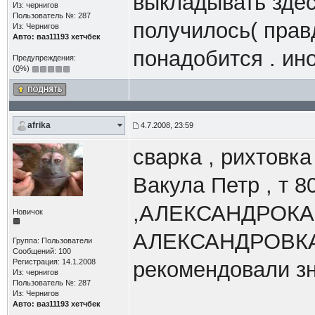
выкладывать здесь
Из: чернигов
Пользователь №: 287
получилось( прав
Из: Чернигов
Авто: ваз11193 хетчбек
понадобится . ин
Предупреждения:
(
0
%)
afrika
4.7.2008, 23:59
сварка , рихтовка 
Вакула Петр , т 8
,АЛЕКСАНДРОКА
Новичок
АЛЕКСАНДРОВКА
Группа: Пользователи
Сообщений: 100
Регистрация: 14.1.2008
рекомендовали з
Из: чернигов
Пользователь №: 287
Из: Чернигов
Авто: ваз11193 хетчбек