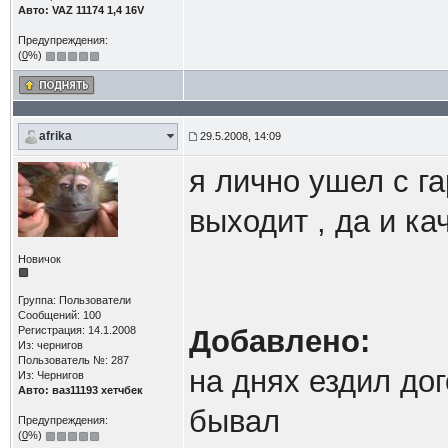
Авто: VAZ 11174 1,4 16V
Предупреждения:
(
0
%)
afrika
29.5.2008, 14:09
я лично ушел с г
выходит , да и ка
Новичок
Группа: Пользователи
Сообщений: 100
Регистрация: 14.1.2008
Добавлено:
Из: чернигов
Пользователь №: 287
на днях ездил дог
Из: Чернигов
Авто: ваз11193 хетчбек
бывал
Предупреждения:
(
0
%)