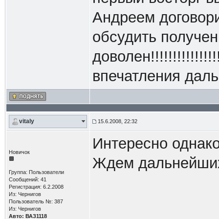
Андреем договори
обсудить получен
доволен!!!!!!!!!!!!
впечатления дал
vitaly
15.6.2008, 22:32
Интересно однак
Новичок
Ждем дальнейших
Группа: Пользователи
Сообщений: 41
Регистрация: 6.2.2008
Из: Чернигов
Пользователь №: 387
Из: Чернигов
Авто: ВАЗ1118