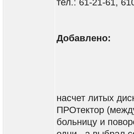
тел.: 61-21-61, 61
Добавлено:
насчет литых дис
ПРОтектор (межд
больницу и повор
одни , а выбрал с