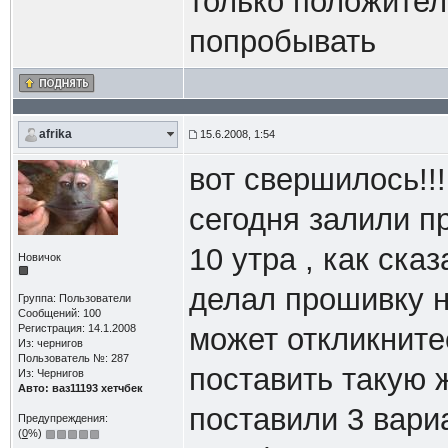
только положите
попробывать
afrika
15.6.2008, 1:54
вот свершилось!!!!!!
сегодня залили п
10 утра , как ска
Новичок
делал прошивку на 
Группа: Пользователи
Сообщений: 100
Регистрация: 14.1.2008
может откликните
Из: чернигов
Пользователь №: 287
поставить такую 
Из: Чернигов
Авто: ваз11193 хетчбек
поставили 3 вари
Предупреждения:
(
0
%)