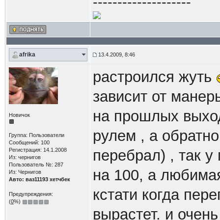
--------------------
afrika
13.4.2009, 8:46
растроился жуть
зависит от манеры
на прошлых выход
Новичок
рулем , а обратн
Группа: Пользователи
Сообщений: 100
Регистрация: 14.1.2008
перебрал) , так у
Из: чернигов
Пользователь №: 287
на 100, а любима
Из: Чернигов
Авто: ваз11193 хетчбек
кстати когда пер
Предупреждения:
(
0
%)
вырастет. и очень