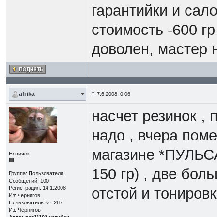
гарантийки и сал
стоимость -600 гр
доволен, мастер 
afrika
7.6.2008, 0:06
насчет резинок ,
надо , вчера пом
магазине *ПУЛЬСА
Новичок
150 гр) , две бо
Группа: Пользователи
Сообщений: 100
Регистрация: 14.1.2008
отстой и тониров
Из: чернигов
Пользователь №: 287
Из: Чернигов