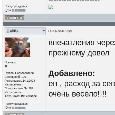
--------------------
Предупреждения:
(
0
%)
afrika
18.6.2008, 14:08
впечатления через
прежнему довол
Новичок
Добавлено:
Группа: Пользователи
Сообщений: 100
Регистрация: 14.1.2008
ен , расход за се
Из: чернигов
Пользователь №: 287
очень весело!!!!
Из: Чернигов
Авто: ваз11193 хетчбек
Предупреждения:
(
0
%)