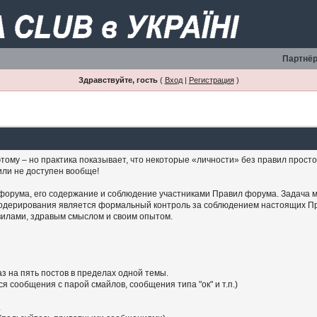
Партнёр
Здравствуйте, гость
(
Вход
|
Регистрация
)
тому – но практика показывает, что некоторые «личности» без правил просто 
или не доступен вообще!
форума, его содержание и соблюдение участниками Правил форума. Задача 
модерирования является формальный контроль за соблюдением настоящих Пр
вилами, здравым смыслом и своим опытом.
аз на пять постов в пределах одной темы.
я сообщения с парой смайлов, сообщения типа "ок" и т.п.)
.