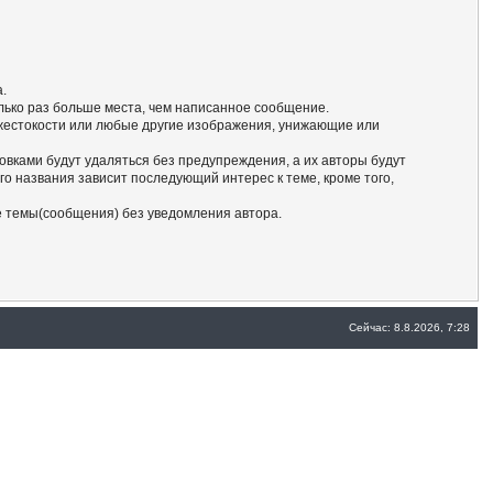
а.
олько раз больше места, чем написанное сообщение.
 жестокости или любые другие изображения, унижающие или
ловками будут удаляться без предупреждения, а их авторы будут
о названия зависит последующий интерес к теме, кроме того,
е темы(сообщения) без уведомления автора.
Сейчас: 8.8.2026, 7:28