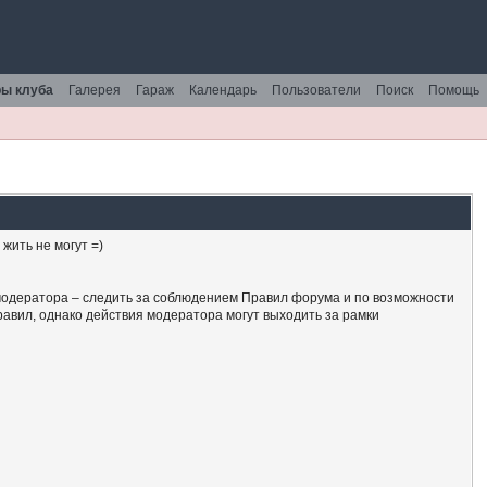
ы клуба
Галерея
Гараж
Календарь
Пользователи
Поиск
Помощь
жить не могут =)
модератора – следить за соблюдением Правил форума и по возможности
авил, однако действия модератора могут выходить за рамки