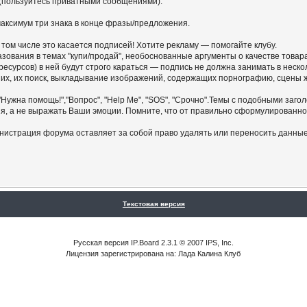
 (пользуйтесь приватными сообщениями).
ы максимум три знака в конце фразы/предложения.
 том числе это касается подписей! Хотите рекламу — помогайте клубу.
азования в темах "купи/продай", необоснованные аргументы о качестве товар
ресурсов) в ней будут строго караться — подпись не должна занимать в неск
них, их поиск, выкладывание изображений, содержащих порнографию, сцены
"Нужна помощь!","Вопрос", "Help Me", "SOS", "Срочно".Темы с подобными заго
, а не выражать Ваши эмоции. Помните, что от правильно сформулированног
нистрация форума оставляет за собой право удалять или переносить данны
Текстовая версия
Русская версия IP.Board 2.3.1 © 2007 IPS, Inc.
Лицензия зарегистрирована на: Лада Калина Клуб