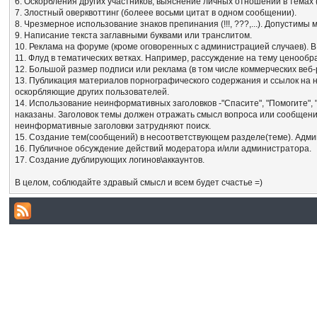
6. Оскорбления других участников, выяснение личных отношений в темах
7. Злостный оверквоттинг (болеее восьми цитат в одном сообщении).
8. Чрезмерное использование знаков препинания (!!!, ???,...). Допустим
9. Написание текста заглавными буквами или транслитом.
10. Реклама на форуме (кроме оговоренных с администрацией случаев). В
11. Флуд в тематических ветках. Например, рассуждение на тему ценообр
12. Большой размер подписи или реклама (в том числе коммерческих веб-
13. Публикация материалов порнографического содержания и ссылок на 
оскорбляющие других пользователей.
14. Использование неинформативных заголовков -"Спасите", "Помогите", 
наказаны. Заголовок темы должен отражать смысл вопроса или сообщения
неинформативные заголовки затрудняют поиск.
15. Создание тем(сообщений) в несоответствующем разделе(теме). Адми
16. Публичное обсуждение действий модератора и/или администратора.
17. Создание дублирующих логинов\аккаунтов.
В целом, соблюдайте здравый смысл и всем будет счастье =)