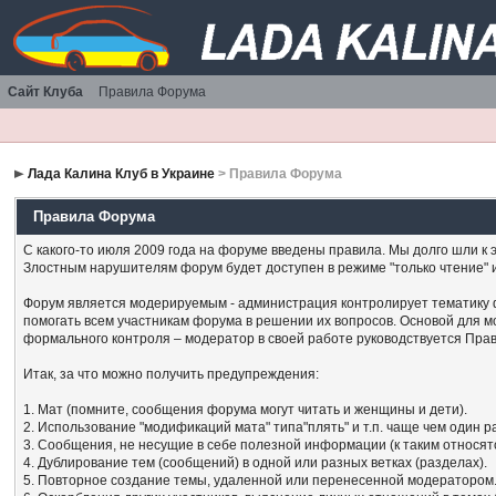
Сайт Клуба
Правила Форума
Лада Калина Клуб в Украине
> Правила Форума
Правила Форума
С какого-то июля 2009 года на форуме введены правила. Мы долго шли к э
Злостным нарушителям форум будет доступен в режиме "только чтение" 
Форум является модерируемым - администрация контролирует тематику 
помогать всем участникам форума в решении их вопросов. Основой для 
формального контроля – модератор в своей работе руководствуется Пра
Итак, за что можно получить предупреждения:
1. Мат (помните, сообщения форума могут читать и женщины и дети).
2. Использование "модификаций мата" типа"плять" и т.п. чаще чем один р
3. Сообщения, не несущие в себе полезной информации (к таким относятс
4. Дублирование тем (сообщений) в одной или разных ветках (разделах).
5. Повторное создание темы, удаленной или перенесенной модератором