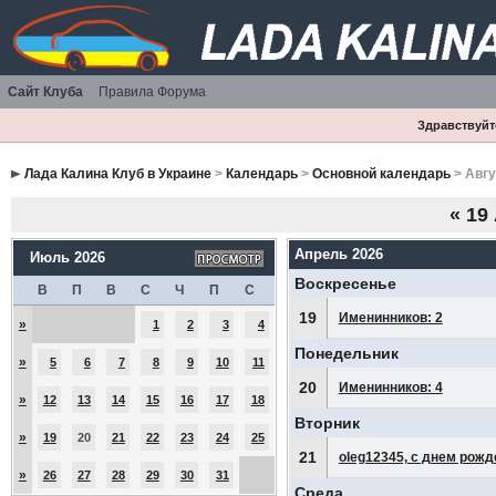
Сайт Клуба
Правила Форума
Здравствуйте
Лада Калина Клуб в Украине
>
Календарь
>
Основной календарь
> Авгу
«
19 
Апрель 2026
Июль 2026
Воскресенье
В
П
В
С
Ч
П
С
19
Именинников: 2
»
1
2
3
4
Понедельник
»
5
6
7
8
9
10
11
20
Именинников: 4
»
12
13
14
15
16
17
18
Вторник
»
19
20
21
22
23
24
25
21
oleg12345, с днем рожд
»
26
27
28
29
30
31
Среда