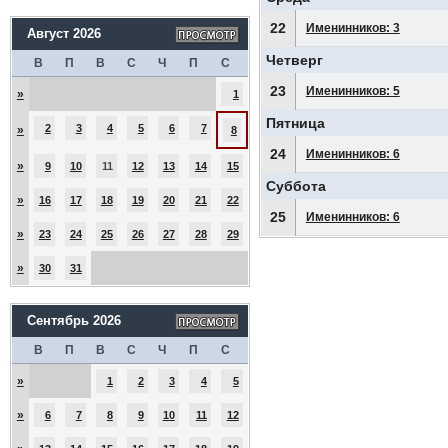
22
Именинников: 3
Август 2026
Четверг
В
П
В
С
Ч
П
С
23
Именинников: 5
»
1
Пятница
2
3
4
5
6
7
»
8
24
Именинников: 6
»
9
10
11
12
13
14
15
Суббота
»
16
17
18
19
20
21
22
25
Именинников: 6
»
23
24
25
26
27
28
29
»
30
31
Сентябрь 2026
В
П
В
С
Ч
П
С
»
1
2
3
4
5
»
6
7
8
9
10
11
12