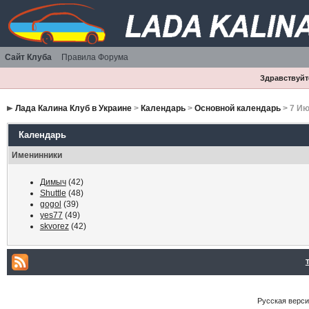
Сайт Клуба
Правила Форума
Здравствуйте
Лада Калина Клуб в Украине
>
Календарь
>
Основной календарь
> 7 Ию
Календарь
Именинники
Димыч
(42)
Shuttle
(48)
gogol
(39)
yes77
(49)
skvorez
(42)
Русская версия