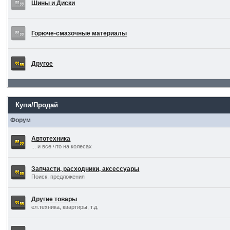
Шины и Диски
Горюче-смазочные материалы
Другое
Купи/Продай
Форум
Автотехника
... и все что на колесах
Запчасти, расходники, аксессуары
Поиск, предложения
Другие товары
ел.техника, квартиры, т.д.