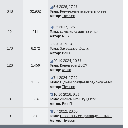
5.6.2026, 17:36
648
32.902
Тема:
Регулярные встречи в Киеве!
Автор:
Thyssen
6.2.2017, 17:21
10
511
Тема:
символика для новичков
Автор:
R_S
3.8.2020, 9:13
170
6.272
Тема:
Закрытый форум
Автор:
Boris
20.10.2024, 10:56
126
1.459
Тема:
Конец эры ДВС?
Автор:
wallik
7.1.2024, 17:52
33
2.112
Тема:
С днём рождения одноклубники!
Автор:
Thyssen
10.10.2016, 9:56
131
894
Тема:
Анонсы игр City Quest
Автор:
ЕгорП
5.7.2012, 23:05
9
37
Тема:
Не останьтесь равнодушными...
Автор:
Thyssen