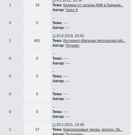
9.3.2012, 10:56
1
19
Тема:
Калины от салона АМК в Харьков...
Автор:
Yurec 9
--
0
0
Тема:
----
Автор:
----
20.8.2019, 20:50
1
661
Тема:
Интернет-Магазин Автозапчастей...
Автор:
Thyssen
--
0
0
Тема:
----
Автор:
----
--
0
0
Тема:
----
Автор:
----
--
0
0
Тема:
----
Автор:
----
--
0
0
Тема:
----
Автор:
----
20.2.2021, 10:49
1
37
Тема:
Биксеноновые линзы, ксенон. Ли...
Автор:
Подушкин