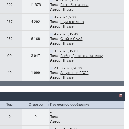
19.6.2024, 9:13
392
11.878
Тема:
Бензобак калина
Автор:
Thyssen
8.9.2024, 9:33
267
4.292
Тема:
Шумка салона
Автор:
Thyssen
9.9.2023, 19:49
252
6.168
Тема:
Стойки СААЗ
Автор:
Thyssen
3.3.2021, 19:01
90
3.047
Тема:
Выбор Дисков на Калинку
Автор:
Thyssen
23.10.2020, 20:29
49
1.099
Тема:
А нужно ли ГБО?
Автор:
Thyssen
Тем
Ответов
Последнее сообщение
--
0
0
Тема:
----
Автор:
----