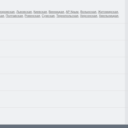
порожская
,
Львовская
,
Киевская
,
Винницкая
,
АР Крым
,
Волынская
,
Житомирская
,
кая
,
Полтавская
,
Ровенская
,
Сумская
,
Тернопольская
,
Херсонская
,
Хмельницкая
,