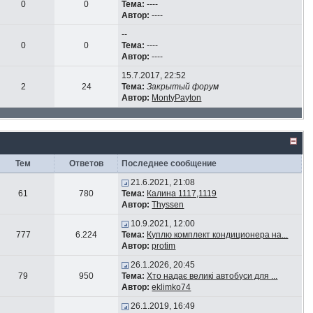
0
0
Тема:
----
Автор:
----
--
0
0
Тема:
----
Автор:
----
15.7.2017, 22:52
2
24
Тема:
Закрытый форум
Автор:
MontyPayton
Тем
Ответов
Последнее сообщение
21.6.2021, 21:08
61
780
Тема:
Калина 1117,1119
Автор:
Thyssen
10.9.2021, 12:00
777
6.224
Тема:
Куплю комплект кондиционера на...
Автор:
protim
26.1.2026, 20:45
79
950
Тема:
Хто надає великі автобуси для ...
Автор:
eklimko74
26.1.2019, 16:49