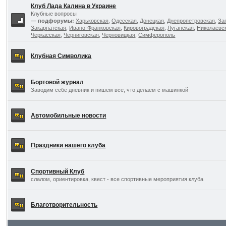
Клуб Лада Калина в Украине
Клубные вопросы
— подфорумы:
Харьковская
,
Одесская
,
Донецкая
,
Днепропетровская
,
За
Закарпатская
,
Ивано-Франковская
,
Кировоградская
,
Луганская
,
Николаевс
Черкасская
,
Черниговская
,
Черновицкая
,
Симферополь
Клубная Символика
Бортовой журнал
Заводим себе дневник и пишем все, что делаем с машинкой
Автомобильные новости
Праздники нашего клуба
Спортивный Клуб
слалом, ориентировка, квест - все спортивные мероприятия клуба
Благотворительность