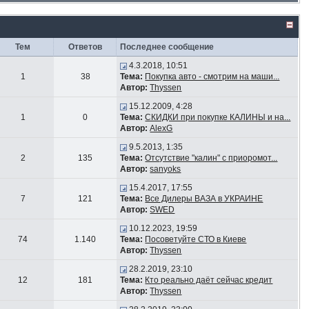
Тем
Ответов
Последнее сообщение
4.3.2018, 10:51
1
38
Тема:
Покупка авто - смотрим на маши...
Автор:
Thyssen
15.12.2009, 4:28
1
0
Тема:
СКИДКИ при покупке КАЛИНЫ и на...
Автор:
AlexG
9.5.2013, 1:35
2
135
Тема:
Отсутствие "калин" с приоромот...
Автор:
sanyoks
15.4.2017, 17:55
7
121
Тема:
Все Дилеры ВАЗА в УКРАИНЕ
Автор:
SWED
10.12.2023, 19:59
74
1.140
Тема:
Посоветуйте СТО в Киеве
Автор:
Thyssen
28.2.2019, 23:10
12
181
Тема:
Кто реально даёт сейчас кредит
Автор:
Thyssen