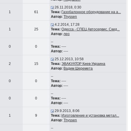
26.11.2018, 0:30
1
61
Тема:
Газобалонное оборудование на а...
Автор:
Thyssen
4.2.2014, 17:28
1
25
Тема:
Одесса - СПЕЦ Автосервис. Скид...
Автор:
лео
--
0
0
Тема:
----
Автор:
----
25.12.2013, 10:58
2
15
Тема:
ЭВАКУАТОР Киев-Украина
Автор:
Вадим Шеремета
--
0
0
Тема:
----
Автор:
----
--
0
0
Тема:
----
Автор:
----
29.9.2013, 8:06
1
9
Тема:
Изготовление и установка метал...
Автор:
Thyssen
--