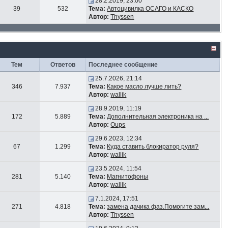
28.2.2019, 23:00
39
532
Тема:
Автоцивилка ОСАГО и КАСКО
Автор:
Thyssen
Тем
Ответов
Последнее сообщение
25.7.2026, 21:14
346
7.937
Тема:
Какое масло лучше лить?
Автор:
wallik
28.9.2019, 11:19
172
5.889
Тема:
Дополнительная электроника на ...
Автор:
Oups
29.6.2023, 12:34
67
1.299
Тема:
Куда ставить блокиратор руля?
Автор:
wallik
23.5.2024, 11:54
281
5.140
Тема:
Магнитофоны
Автор:
wallik
7.1.2024, 17:51
271
4.818
Тема:
замена дачика фаз.Помогите зам...
Автор:
Thyssen