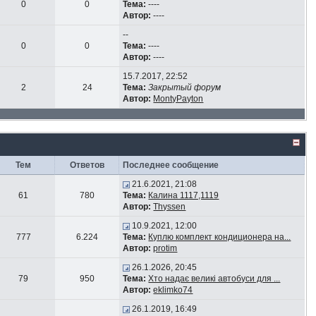
0
0
Тема:
----
Автор:
----
--
0
0
Тема:
----
Автор:
----
15.7.2017, 22:52
2
24
Тема:
Закрытый форум
Автор:
MontyPayton
Тем
Ответов
Последнее сообщение
21.6.2021, 21:08
61
780
Тема:
Калина 1117,1119
Автор:
Thyssen
10.9.2021, 12:00
777
6.224
Тема:
Куплю комплект кондиционера на...
Автор:
protim
26.1.2026, 20:45
79
950
Тема:
Хто надає великі автобуси для ...
Автор:
eklimko74
26.1.2019, 16:49