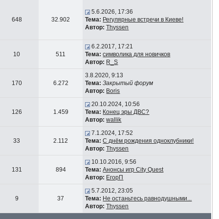
5.6.2026, 17:36
648
32.902
Тема:
Регулярные встречи в Киеве!
Автор:
Thyssen
6.2.2017, 17:21
10
511
Тема:
символика для новичков
Автор:
R_S
3.8.2020, 9:13
170
6.272
Тема:
Закрытый форум
Автор:
Boris
20.10.2024, 10:56
126
1.459
Тема:
Конец эры ДВС?
Автор:
wallik
7.1.2024, 17:52
33
2.112
Тема:
С днём рождения одноклубники!
Автор:
Thyssen
10.10.2016, 9:56
131
894
Тема:
Анонсы игр City Quest
Автор:
ЕгорП
5.7.2012, 23:05
9
37
Тема:
Не останьтесь равнодушными...
Автор:
Thyssen