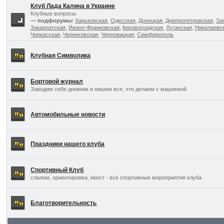
Клуб Лада Калина в Украине
Клубные вопросы
— подфорумы:
Харьковская
,
Одесская
,
Донецкая
,
Днепропетровская
,
За
Закарпатская
,
Ивано-Франковская
,
Кировоградская
,
Луганская
,
Николаевс
Черкасская
,
Черниговская
,
Черновицкая
,
Симферополь
Клубная Символика
Бортовой журнал
Заводим себе дневник и пишем все, что делаем с машинкой
Автомобильные новости
Праздники нашего клуба
Спортивный Клуб
слалом, ориентировка, квест - все спортивные мероприятия клуба
Благотворительность