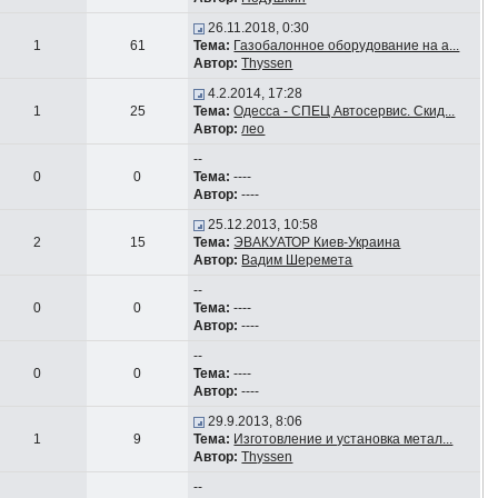
26.11.2018, 0:30
1
61
Тема:
Газобалонное оборудование на а...
Автор:
Thyssen
4.2.2014, 17:28
1
25
Тема:
Одесса - СПЕЦ Автосервис. Скид...
Автор:
лео
--
0
0
Тема:
----
Автор:
----
25.12.2013, 10:58
2
15
Тема:
ЭВАКУАТОР Киев-Украина
Автор:
Вадим Шеремета
--
0
0
Тема:
----
Автор:
----
--
0
0
Тема:
----
Автор:
----
29.9.2013, 8:06
1
9
Тема:
Изготовление и установка метал...
Автор:
Thyssen
--