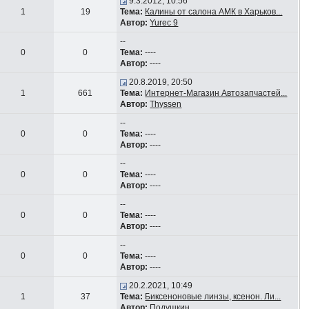
9.3.2012, 10:56
1
19
Тема:
Калины от салона АМК в Харьков...
Автор:
Yurec 9
--
0
0
Тема:
----
Автор:
----
20.8.2019, 20:50
1
661
Тема:
Интернет-Магазин Автозапчастей...
Автор:
Thyssen
--
0
0
Тема:
----
Автор:
----
--
0
0
Тема:
----
Автор:
----
--
0
0
Тема:
----
Автор:
----
--
0
0
Тема:
----
Автор:
----
20.2.2021, 10:49
1
37
Тема:
Биксеноновые линзы, ксенон. Ли...
Автор:
Подушкин