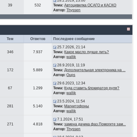
28.2.2019, 23:00
39
532
Тема:
Автоцивилка ОСАГО и КАСКО
Автор:
Thyssen
Тем
Ответов
Последнее сообщение
25.7.2026, 21:14
346
7.937
Тема:
Какое масло лучше лить?
Автор:
wallik
28.9.2019, 11:19
172
5.889
Тема:
Дополнительная электроника на ...
Автор:
Oups
29.6.2023, 12:34
67
1.299
Тема:
Куда ставить блокиратор руля?
Автор:
wallik
23.5.2024, 11:54
281
5.140
Тема:
Магнитофоны
Автор:
wallik
7.1.2024, 17:51
271
4.818
Тема:
замена дачика фаз.Помогите зам...
Автор:
Thyssen