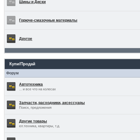
Шины и Диски
Горюче-смазочные материалы
Другое
Купи/Продай
Форум
Автотехника
... и все что на колесах
Запчасти, расходники, аксессуары
Поиск, предложения
Другие товары
ел.техника, квартиры, т.д.