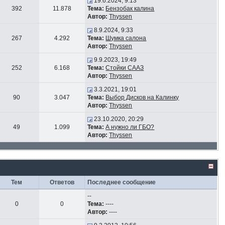
19.6.2024, 9:13
392
11.878
Тема:
Бензобак калина
Автор:
Thyssen
8.9.2024, 9:33
267
4.292
Тема:
Шумка салона
Автор:
Thyssen
9.9.2023, 19:49
252
6.168
Тема:
Стойки СААЗ
Автор:
Thyssen
3.3.2021, 19:01
90
3.047
Тема:
Выбор Дисков на Калинку
Автор:
Thyssen
23.10.2020, 20:29
49
1.099
Тема:
А нужно ли ГБО?
Автор:
Thyssen
Тем
Ответов
Последнее сообщение
--
0
0
Тема:
----
Автор:
----