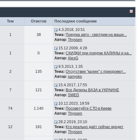
Тем
Ответов
Последнее сообщение
4.3.2018, 10:51
1
38
Тема:
Покупка авто - смотрим на маши...
Автор:
Thyssen
15.12.2009, 4:28
1
0
Тема:
СКИДКИ при покупке КАЛИНЫ и на...
Автор:
AlexG
9.5.2013, 1:35
2
135
Тема:
Отсутствие "калин" с приоромот...
Автор:
sanyoks
15.4.2017, 17:55
7
121
Тема:
Все Дилеры ВАЗА в УКРАИНЕ
Автор:
SWED
10.12.2023, 19:59
74
1.140
Тема:
Посоветуйте СТО в Киеве
Автор:
Thyssen
28.2.2019, 23:10
12
181
Тема:
Кто реально даёт сейчас кредит
Автор:
Thyssen