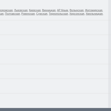
порожская
,
Львовская
,
Киевская
,
Винницкая
,
АР Крым
,
Волынская
,
Житомирская
,
кая
,
Полтавская
,
Ровенская
,
Сумская
,
Тернопольская
,
Херсонская
,
Хмельницкая
,