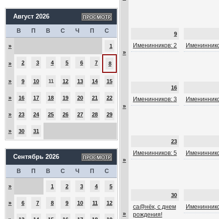
Август 2026
В
П
В
С
Ч
П
С
9
Именинников: 2
Имениннико
»
1
»
2
3
4
5
6
7
»
8
»
9
10
11
12
13
14
15
16
»
16
17
18
19
20
21
22
Именинников: 3
Имениннико
»
»
23
24
25
26
27
28
29
»
30
31
23
Именинников: 5
Имениннико
Сентябрь 2026
»
В
П
В
С
Ч
П
С
»
1
2
3
4
5
30
»
6
7
8
9
10
11
12
са@нёк, с днем
Имениннико
»
рождения!