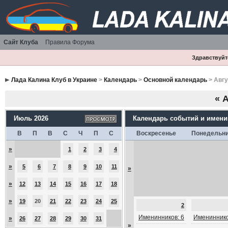
Сайт Клуба
Правила Форума
Здравствуйте
Лада Калина Клуб в Украине
>
Календарь
>
Основной календарь
> Авгу
«
А
Июль 2026
Календарь событий и имен
В
П
В
С
Ч
П
С
Воскресенье
Понедельн
»
1
2
3
4
»
5
6
7
8
9
10
11
»
»
12
13
14
15
16
17
18
»
19
20
21
22
23
24
25
2
Именинников: 6
Имениннико
»
26
27
28
29
30
31
»