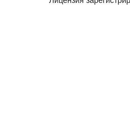
Лицензия зарегистри