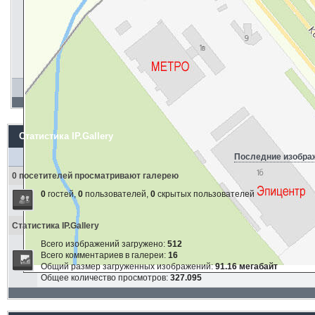
Статистика IP.Gallery
Последние изобра
0 посетителей просматривают галерею
0
гостей,
0
пользователей,
0
скрытых пользователей
Статистика IP.Gallery
Всего изображений загружено:
512
Всего комментариев в галереи:
16
Общий размер загруженных изображений:
91.16 мегабайт
Общее количество просмотров:
327.095