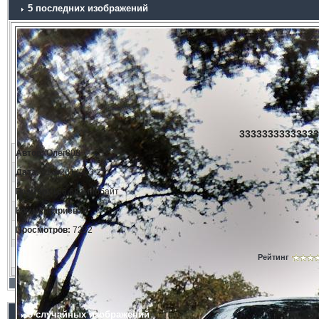
5 последних изображений
33333333333333
Автор:
Олег808
Дата:
11.3.2014, 23:21
Размер:
166.68 килобайт
Комментариев:
0
Просмотров:
7232
Рейтинг
5 случайных изображений