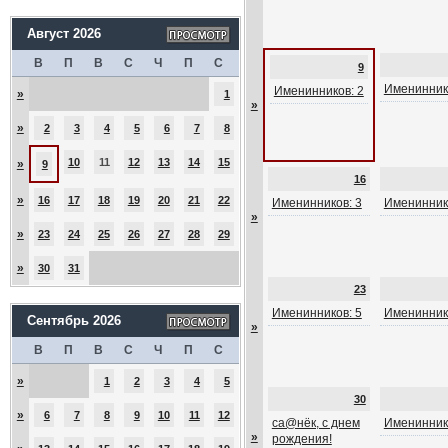
Август 2026
В
П
В
С
Ч
П
С
9
Именинник
Именинников: 2
»
1
»
»
2
3
4
5
6
7
8
10
11
12
13
14
15
»
9
16
»
16
17
18
19
20
21
22
Именинников: 3
Именинник
»
»
23
24
25
26
27
28
29
»
30
31
23
Именинников: 5
Именинник
Сентябрь 2026
»
В
П
В
С
Ч
П
С
»
1
2
3
4
5
30
»
6
7
8
9
10
11
12
са@нёк, с днем
Именинник
»
рождения!