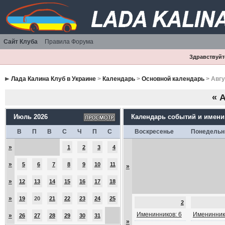
Сайт Клуба
Правила Форума
Здравствуйте
Лада Калина Клуб в Украине
>
Календарь
>
Основной календарь
> Авгу
«
А
Июль 2026
Календарь событий и имен
В
П
В
С
Ч
П
С
Воскресенье
Понедельн
»
1
2
3
4
»
5
6
7
8
9
10
11
»
»
12
13
14
15
16
17
18
»
19
20
21
22
23
24
25
2
Именинников: 6
Именинник
»
26
27
28
29
30
31
»