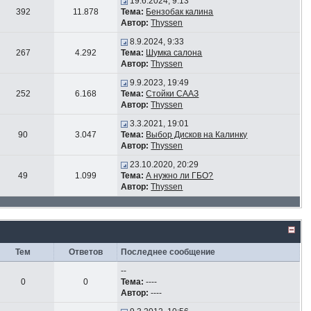
19.6.2024, 9:13
392
11.878
Тема:
Бензобак калина
Автор:
Thyssen
8.9.2024, 9:33
267
4.292
Тема:
Шумка салона
Автор:
Thyssen
9.9.2023, 19:49
252
6.168
Тема:
Стойки СААЗ
Автор:
Thyssen
3.3.2021, 19:01
90
3.047
Тема:
Выбор Дисков на Калинку
Автор:
Thyssen
23.10.2020, 20:29
49
1.099
Тема:
А нужно ли ГБО?
Автор:
Thyssen
Тем
Ответов
Последнее сообщение
--
0
0
Тема:
----
Автор:
----