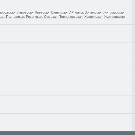
порожская
,
Львовская
,
Киевская
,
Винницкая
,
АР Крым
,
Волынская
,
Житомирская
,
кая
,
Полтавская
,
Ровенская
,
Сумская
,
Тернопольская
,
Херсонская
,
Хмельницкая
,