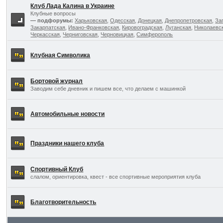
Клуб Лада Калина в Украине
Клубные вопросы
— подфорумы:
Харьковская
,
Одесская
,
Донецкая
,
Днепропетровская
,
За
Закарпатская
,
Ивано-Франковская
,
Кировоградская
,
Луганская
,
Николаевс
Черкасская
,
Черниговская
,
Черновицкая
,
Симферополь
Клубная Символика
Бортовой журнал
Заводим себе дневник и пишем все, что делаем с машинкой
Автомобильные новости
Праздники нашего клуба
Спортивный Клуб
слалом, ориентировка, квест - все спортивные мероприятия клуба
Благотворительность