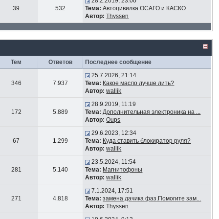
28.2.2019, 23:00
39
532
Тема:
Автоцивилка ОСАГО и КАСКО
Автор:
Thyssen
Тем
Ответов
Последнее сообщение
25.7.2026, 21:14
346
7.937
Тема:
Какое масло лучше лить?
Автор:
wallik
28.9.2019, 11:19
172
5.889
Тема:
Дополнительная электроника на ...
Автор:
Oups
29.6.2023, 12:34
67
1.299
Тема:
Куда ставить блокиратор руля?
Автор:
wallik
23.5.2024, 11:54
281
5.140
Тема:
Магнитофоны
Автор:
wallik
7.1.2024, 17:51
271
4.818
Тема:
замена дачика фаз.Помогите зам...
Автор:
Thyssen