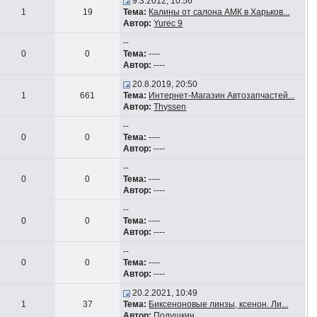
9.3.2012, 10:56
1
19
Тема:
Калины от салона АМК в Харьков...
Автор:
Yurec 9
--
0
0
Тема:
----
Автор:
----
20.8.2019, 20:50
1
661
Тема:
Интернет-Магазин Автозапчастей...
Автор:
Thyssen
--
0
0
Тема:
----
Автор:
----
--
0
0
Тема:
----
Автор:
----
--
0
0
Тема:
----
Автор:
----
--
0
0
Тема:
----
Автор:
----
20.2.2021, 10:49
1
37
Тема:
Биксеноновые линзы, ксенон. Ли...
Автор:
Подушкин