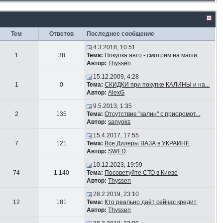
Тем
Ответов
Последнее сообщение
4.3.2018, 10:51
1
38
Тема:
Покупка авто - смотрим на маши...
Автор:
Thyssen
15.12.2009, 4:28
1
0
Тема:
СКИДКИ при покупке КАЛИНЫ и на...
Автор:
AlexG
9.5.2013, 1:35
2
135
Тема:
Отсутствие "калин" с приоромот...
Автор:
sanyoks
15.4.2017, 17:55
7
121
Тема:
Все Дилеры ВАЗА в УКРАИНЕ
Автор:
SWED
10.12.2023, 19:59
74
1.140
Тема:
Посоветуйте СТО в Киеве
Автор:
Thyssen
28.2.2019, 23:10
12
181
Тема:
Кто реально даёт сейчас кредит
Автор:
Thyssen