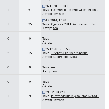
26.11.2018, 0:30
1
61
Тема:
Газобалонное оборудование на а...
Автор:
Thyssen
4.2.2014, 17:28
1
25
Тема:
Одесса - СПЕЦ Автосервис. Скид...
Автор:
лео
--
0
0
Тема:
----
Автор:
----
25.12.2013, 10:58
2
15
Тема:
ЭВАКУАТОР Киев-Украина
Автор:
Вадим Шеремета
--
0
0
Тема:
----
Автор:
----
--
0
0
Тема:
----
Автор:
----
29.9.2013, 8:06
1
9
Тема:
Изготовление и установка метал...
Автор:
Thyssen
--