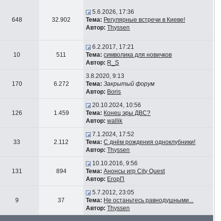
5.6.2026, 17:36
648
32.902
Тема:
Регулярные встречи в Киеве!
Автор:
Thyssen
6.2.2017, 17:21
10
511
Тема:
символика для новичков
Автор:
R_S
3.8.2020, 9:13
170
6.272
Тема:
Закрытый форум
Автор:
Boris
20.10.2024, 10:56
126
1.459
Тема:
Конец эры ДВС?
Автор:
wallik
7.1.2024, 17:52
33
2.112
Тема:
С днём рождения одноклубники!
Автор:
Thyssen
10.10.2016, 9:56
131
894
Тема:
Анонсы игр City Quest
Автор:
ЕгорП
5.7.2012, 23:05
9
37
Тема:
Не останьтесь равнодушными...
Автор:
Thyssen