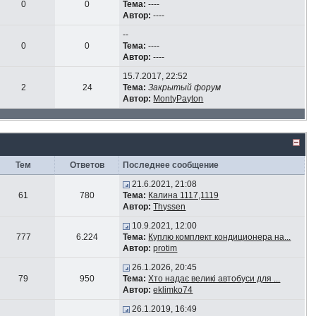
0
0
Тема:
----
Автор:
----
--
0
0
Тема:
----
Автор:
----
15.7.2017, 22:52
2
24
Тема:
Закрытый форум
Автор:
MontyPayton
Тем
Ответов
Последнее сообщение
21.6.2021, 21:08
61
780
Тема:
Калина 1117,1119
Автор:
Thyssen
10.9.2021, 12:00
777
6.224
Тема:
Куплю комплект кондиционера на...
Автор:
protim
26.1.2026, 20:45
79
950
Тема:
Хто надає великі автобуси для ...
Автор:
eklimko74
26.1.2019, 16:49