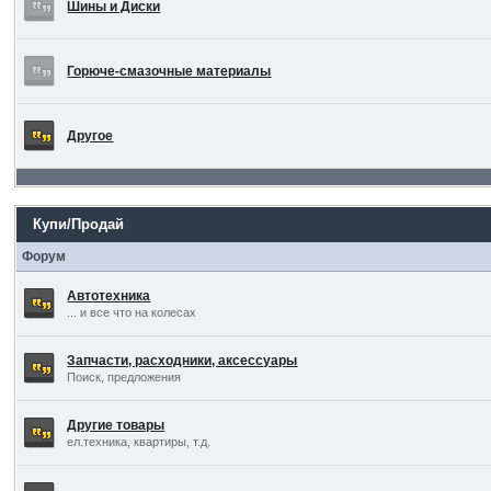
Шины и Диски
Горюче-смазочные материалы
Другое
Купи/Продай
Форум
Автотехника
... и все что на колесах
Запчасти, расходники, аксессуары
Поиск, предложения
Другие товары
ел.техника, квартиры, т.д.