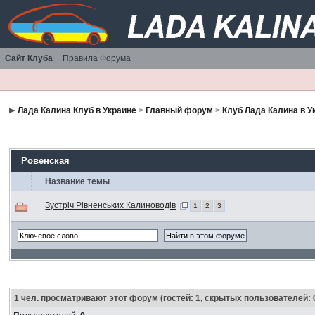
Сайт Клуба
Правила Форума
Лада Калина Клуб в Украине
>
Главный форум
>
Клуб Лада Калина в У
Ровенская
Название темы
Зустріч Рівненських Калиноводів
1
2
3
1
чел. просматривают этот форум (гостей: 1, скрытых пользователей: 