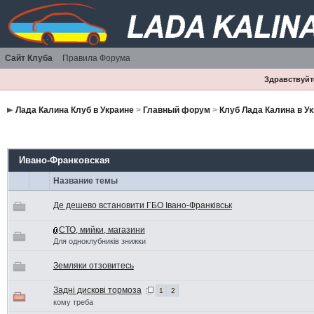
Сайт Клуба
Правила Форума
Здравствуйте
Лада Калина Клуб в Украине
>
Главный форум
>
Клуб Лада Калина в У
Ивано-Франковская
Название темы
Де дешево встановити ГБО Івано-Франківськ
СТО, мийки, магазини
Для одноклубників знижки
Земляки отзовитесь
Задні дискові тормоза
1
2
кому треба