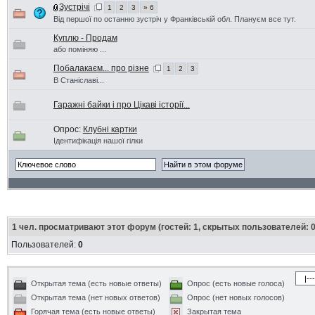
Зустрічі
1
2
3
» 6
Від першої по останню зустріч у Франківській обл. Плануєм все тут.
Куплю - Продам
або поміняю ...
Побалакаєм... про різне
1
2
3
В Станіславі...
Гаражні байки і про Цікаві історії...
Опрос:
Клубні картки
Ідентифікація нашої гілки
1
чел. просматривают этот форум (гостей: 1, скрытых пользователей: 0
Пользователей:
0
Открытая тема (есть новые ответы)
Опрос (есть новые голоса)
Открытая тема (нет новых ответов)
Опрос (нет новых голосов)
Горячая тема (есть новые ответы)
Закрытая тема