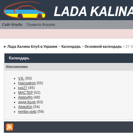
Сайт Клуба
Правила Форума
Лада Калина Клуб в Украине
>
Календарь
>
Основной календарь
> 27 
Календарь
Именинники
V.K.
(50)
Haicsatrori
(55)
jug27
(45)
MACTEP
(52)
Aleks@n
(48)
дядя Коля
(63)
AleksKin
(54)
rembo-avto
(59)