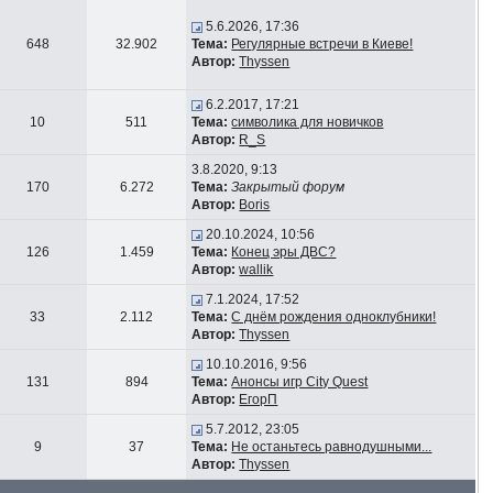
5.6.2026, 17:36
648
32.902
Тема:
Регулярные встречи в Киеве!
Автор:
Thyssen
6.2.2017, 17:21
10
511
Тема:
символика для новичков
Автор:
R_S
3.8.2020, 9:13
170
6.272
Тема:
Закрытый форум
Автор:
Boris
20.10.2024, 10:56
126
1.459
Тема:
Конец эры ДВС?
Автор:
wallik
7.1.2024, 17:52
33
2.112
Тема:
С днём рождения одноклубники!
Автор:
Thyssen
10.10.2016, 9:56
131
894
Тема:
Анонсы игр City Quest
Автор:
ЕгорП
5.7.2012, 23:05
9
37
Тема:
Не останьтесь равнодушными...
Автор:
Thyssen