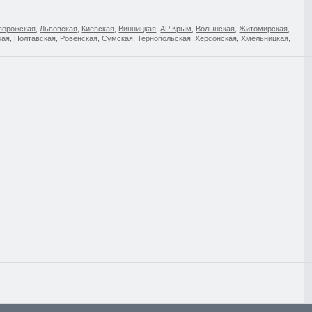
порожская
,
Львовская
,
Киевская
,
Винницкая
,
АР Крым
,
Волынская
,
Житомирская
,
кая
,
Полтавская
,
Ровенская
,
Сумская
,
Тернопольская
,
Херсонская
,
Хмельницкая
,