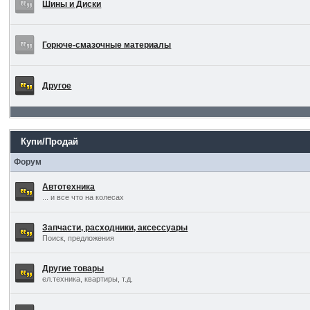
Шины и Диски
Горюче-смазочные материалы
Другое
Купи/Продай
Форум
Автотехника
... и все что на колесах
Запчасти, расходники, аксессуары
Поиск, предложения
Другие товары
ел.техника, квартиры, т.д.