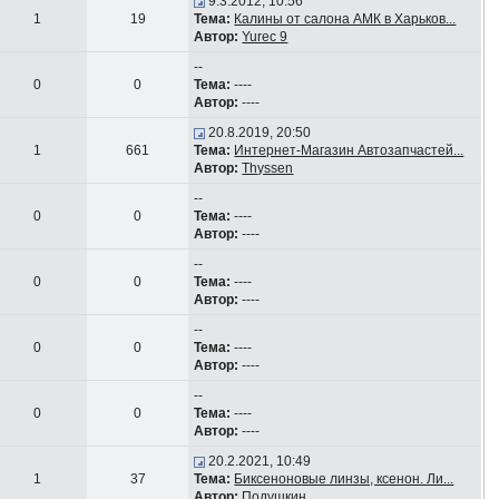
9.3.2012, 10:56
1
19
Тема:
Калины от салона АМК в Харьков...
Автор:
Yurec 9
--
0
0
Тема:
----
Автор:
----
20.8.2019, 20:50
1
661
Тема:
Интернет-Магазин Автозапчастей...
Автор:
Thyssen
--
0
0
Тема:
----
Автор:
----
--
0
0
Тема:
----
Автор:
----
--
0
0
Тема:
----
Автор:
----
--
0
0
Тема:
----
Автор:
----
20.2.2021, 10:49
1
37
Тема:
Биксеноновые линзы, ксенон. Ли...
Автор:
Подушкин