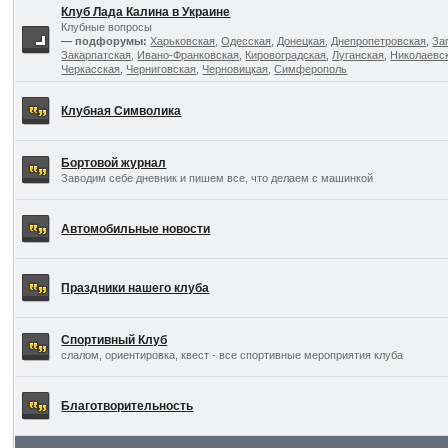
Клуб Лада Калина в Украине
Клубные вопросы
— подфорумы:
Харьковская
,
Одесская
,
Донецкая
,
Днепропетровская
,
За
Закарпатская
,
Ивано-Франковская
,
Кировоградская
,
Луганская
,
Николаевс
Черкасская
,
Черниговская
,
Черновицкая
,
Симферополь
Клубная Символика
Бортовой журнал
Заводим себе дневник и пишем все, что делаем с машинкой
Автомобильные новости
Праздники нашего клуба
Спортивный Клуб
слалом, ориентировка, квест - все спортивные мероприятия клуба
Благотворительность