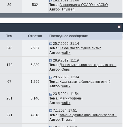
28.2.2019, 23:00
39
532
Тема:
Автоцивилка ОСАГО и КАСКО
Автор:
Thyssen
Тем
Ответов
Последнее сообщение
25.7.2026, 21:14
346
7.937
Тема:
Какое масло лучше лить?
Автор:
wallik
28.9.2019, 11:19
172
5.889
Тема:
Дополнительная электроника на ...
Автор:
Oups
29.6.2023, 12:34
67
1.299
Тема:
Куда ставить блокиратор руля?
Автор:
wallik
23.5.2024, 11:54
281
5.140
Тема:
Магнитофоны
Автор:
wallik
7.1.2024, 17:51
271
4.818
Тема:
замена дачика фаз.Помогите зам...
Автор:
Thyssen