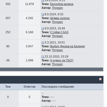
19.6.2024, 9:13
392
11.878
Тема:
Бензобак калина
Автор:
Thyssen
8.9.2024, 9:33
267
4.292
Тема:
Шумка салона
Автор:
Thyssen
9.9.2023, 19:49
252
6.168
Тема:
Стойки СААЗ
Автор:
Thyssen
3.3.2021, 19:01
90
3.047
Тема:
Выбор Дисков на Калинку
Автор:
Thyssen
23.10.2020, 20:29
49
1.099
Тема:
А нужно ли ГБО?
Автор:
Thyssen
Тем
Ответов
Последнее сообщение
--
0
0
Тема:
----
Автор:
----