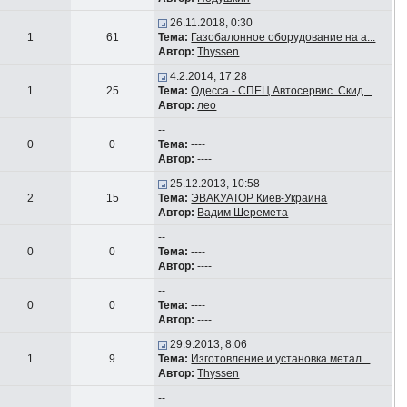
26.11.2018, 0:30
1
61
Тема:
Газобалонное оборудование на а...
Автор:
Thyssen
4.2.2014, 17:28
1
25
Тема:
Одесса - СПЕЦ Автосервис. Скид...
Автор:
лео
--
0
0
Тема:
----
Автор:
----
25.12.2013, 10:58
2
15
Тема:
ЭВАКУАТОР Киев-Украина
Автор:
Вадим Шеремета
--
0
0
Тема:
----
Автор:
----
--
0
0
Тема:
----
Автор:
----
29.9.2013, 8:06
1
9
Тема:
Изготовление и установка метал...
Автор:
Thyssen
--