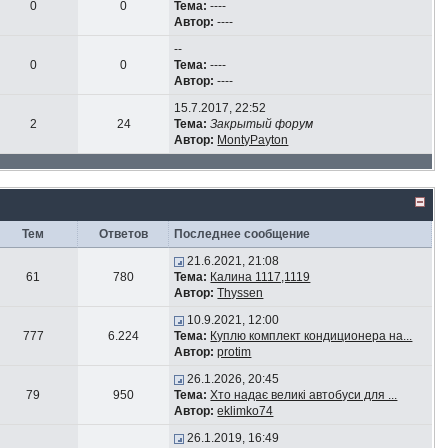
0
0
Тема:
----
Автор:
----
--
0
0
Тема:
----
Автор:
----
15.7.2017, 22:52
2
24
Тема:
Закрытый форум
Автор:
MontyPayton
Тем
Ответов
Последнее сообщение
21.6.2021, 21:08
61
780
Тема:
Калина 1117,1119
Автор:
Thyssen
10.9.2021, 12:00
777
6.224
Тема:
Куплю комплект кондиционера на...
Автор:
protim
26.1.2026, 20:45
79
950
Тема:
Хто надає великі автобуси для ...
Автор:
eklimko74
26.1.2019, 16:49