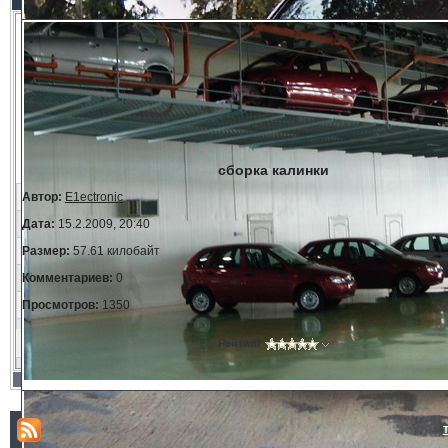
сборка калинки
Автор:
E1ectronic
Дата:
15.2.2009, 20:40
Размер:
57.61 килобайт
Комментариев:
0
Просмотров:
1350
Рейтинг