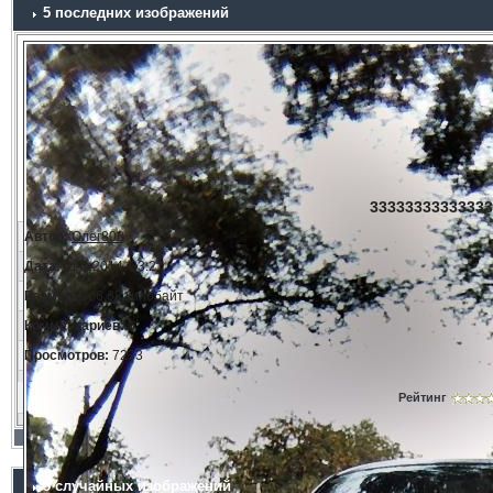
5 последних изображений
33333333333333
Автор:
Олег808
Дата:
11.3.2014, 23:21
Размер:
166.68 килобайт
Комментариев:
0
Просмотров:
7233
Рейтинг
5 случайных изображений