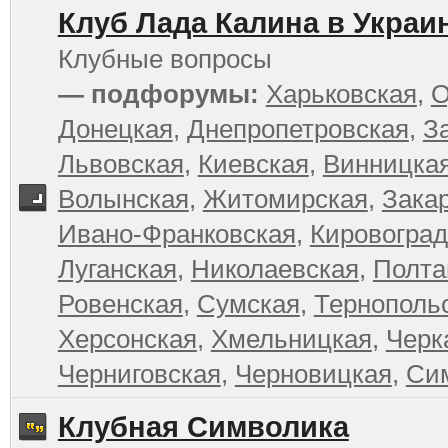
Клуб Лада Калина в Украи
Клубные вопросы
— подфорумы:
Харьковская
,
О
Донецкая
,
Днепропетровская
,
З
Львовская
,
Киевская
,
Винницка
Волынская
,
Житомирская
,
Зака
Ивано-Франковская
,
Кировоград
Луганская
,
Николаевская
,
Полта
Ровенская
,
Сумская
,
Тернополь
Херсонская
,
Хмельницкая
,
Черк
Черниговская
,
Черновицкая
,
Си
Клубная Символика