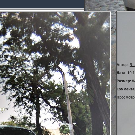
375.jpg
Автор:
R_
Дата:
10.1
Размер:
8
Коммента
Просмотр