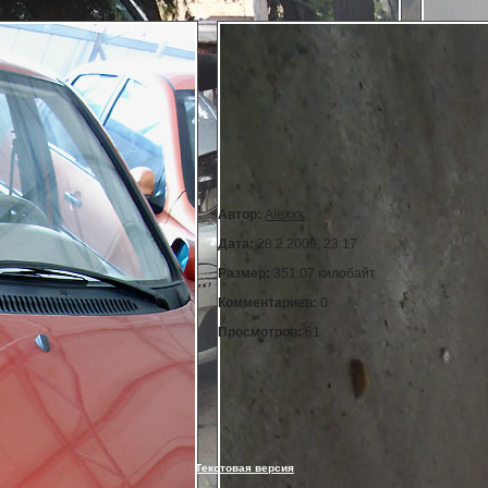
Автор:
Alexxx
Дата:
28.2.2009, 23:17
Размер:
351.07 килобайт
Комментариев:
0
Просмотров:
61
Текстовая версия