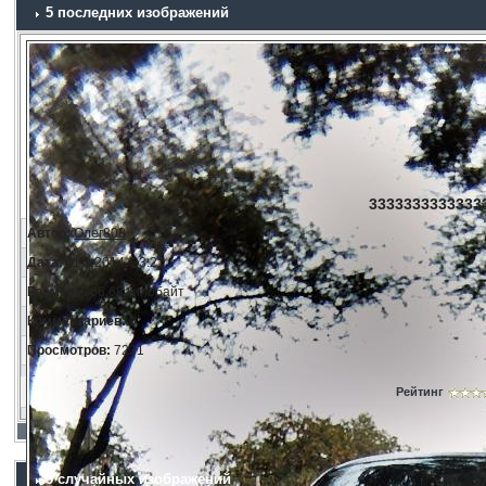
5 последних изображений
33333333333333
Автор:
Олег808
Дата:
11.3.2014, 23:21
Размер:
166.68 килобайт
Комментариев:
0
Просмотров:
7231
Рейтинг
5 случайных изображений