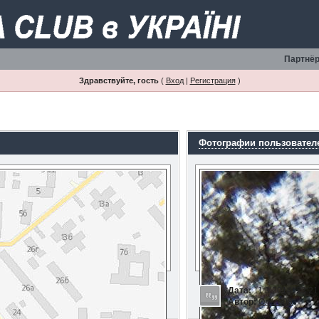
Партнёр
Здравствуйте, гость
(
Вход
|
Регистрация
)
Фотографии пользовател
Дата:
11.3.2014, 23:21
Автор:
Олег808