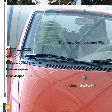
Калинка Хетч в конце 90х
Автор:
E1ectronic
Дата:
23.2.2009, 22:20
Размер:
106.27 килобайт
Комментариев:
0
Просмотров:
1630
Рейтинг