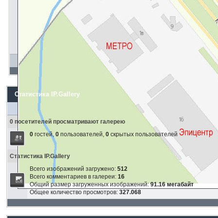
Статистика IP.Gallery
0 посетителей просматривают галерею
0
гостей,
0
пользователей,
0
скрытых пользователей
Статистика IP.Gallery
Всего изображений загружено:
512
Всего комментариев в галереи:
16
Общий размер загруженных изображений:
91.16 мегабайт
Общее количество просмотров:
327.068