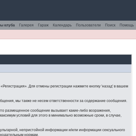
ы клуба
Галерея
Гараж
Календарь
Пользователи
Поиск
Помощь
«Регистрация». Для отмены регистрации нажмите кнопку 'назад' в вашем
общения, мы также не несем ответственности за содержание сообщения.
 что размещенное сообщение вызывает какие-либо возражения,
аксимум условий для этого в минимально возможные сроки, в случае,
 вульгарной, непристойной информации и/или информации сексуального
онодательным нормам.