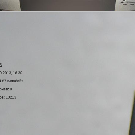
S
0.2013, 16:30
4.87 килобайт
риев:
0
ов:
13213