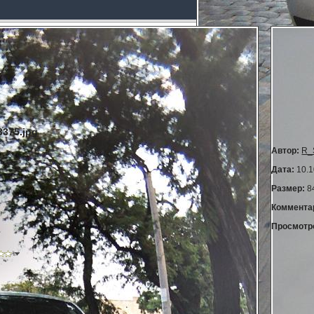
375.jpg
Автор:
R_
Дата:
10.1
Размер:
8
Коммента
Просмотр