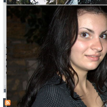
Автор:
Mr.Bidj
Дата:
5.7.2009, 21:51
Размер:
161.12 килобайт
Комментариев:
0
Просмотров:
71