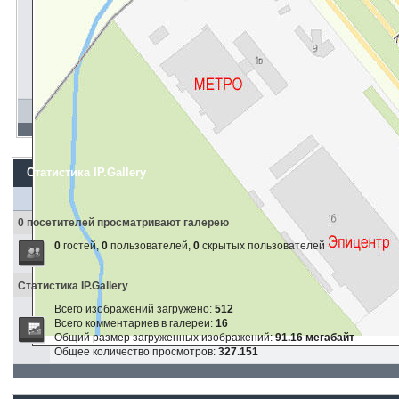
Статистика IP.Gallery
0 посетителей просматривают галерею
0
гостей,
0
пользователей,
0
скрытых пользователей
Статистика IP.Gallery
Всего изображений загружено:
512
Всего комментариев в галереи:
16
Общий размер загруженных изображений:
91.16 мегабайт
Общее количество просмотров:
327.151