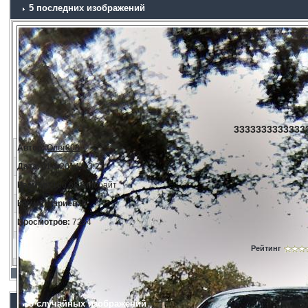
5 последних изображений
33333333333333
Автор:
Олег808
Дата:
11.3.2014, 23:21
Размер:
166.68 килобайт
Комментариев:
0
Просмотров:
7234
Рейтинг
5 случайных изображений