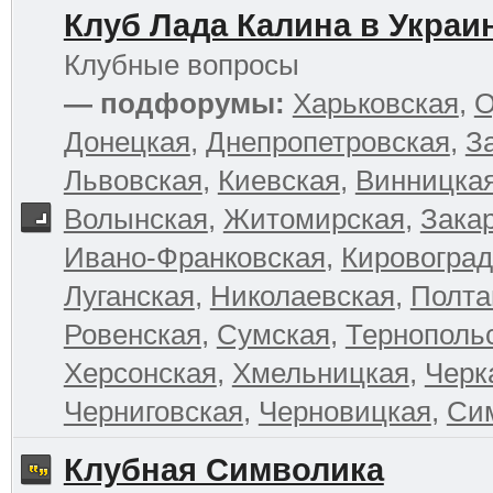
Клуб Лада Калина в Украи
Клубные вопросы
— подфорумы:
Харьковская
,
О
Донецкая
,
Днепропетровская
,
З
Львовская
,
Киевская
,
Винницка
Волынская
,
Житомирская
,
Зака
Ивано-Франковская
,
Кировоград
Луганская
,
Николаевская
,
Полта
Ровенская
,
Сумская
,
Тернополь
Херсонская
,
Хмельницкая
,
Черк
Черниговская
,
Черновицкая
,
Си
Клубная Символика