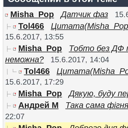
Misha_Pop
Датчик фаз
15.
Tol466
Цитата(Misha_Pop @
15.6.2017, 13:55
Misha_Pop
Тобто без ДФ п
неможна?
15.6.2017, 14:04
Tol466
Цитата(Misha_Pop 
15.6.2017, 17:29
Misha_Pop
Дякую, буду пе
Андрей М
Така сама фігня 
22:07
Misha_Pop
Доброго дня ф