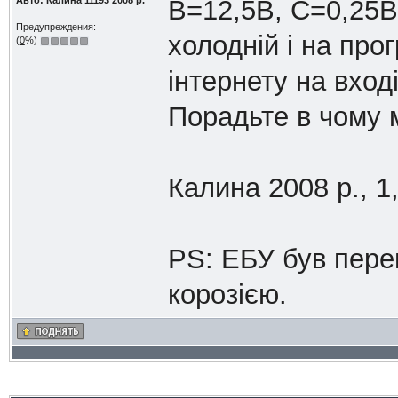
Авто: Калина 11193 2008 р.
B=12,5В, C=0,25В
Предупреждения:
холодній і на прог
(
0
%)
інтернету на вход
Порадьте в чому 
Калина 2008 р., 1,
PS: ЕБУ був пере
корозією.