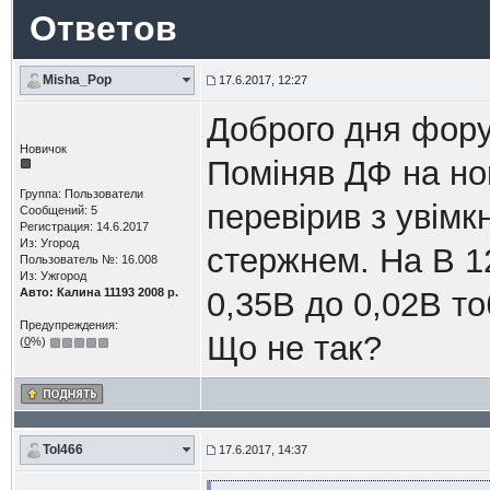
Ответов
Misha_Pop
17.6.2017, 12:27
Доброго дня фор
Новичок
Поміняв ДФ на но
Группа: Пользователи
перевірив з увім
Сообщений: 5
Регистрация: 14.6.2017
Из: Угород
стержнем. На В 1
Пользователь №: 16.008
Из: Ужгород
Авто: Калина 11193 2008 р.
0,35В до 0,02В то
Предупреждения:
Що не так?
(
0
%)
Tol466
17.6.2017, 14:37