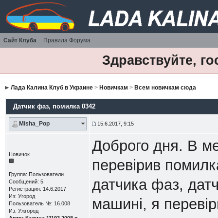
Сайт Клуба
Правила Форума
Здравствуйте, го
Лада Калина Клуб в Украине
>
Новичкам
>
Всем новичкам сюда
Датчик фаз
, помилка 0342
Misha_Pop
15.6.2017, 9:15
Доброго дня. В ме
Новичок
перевірив помилка
Группа: Пользователи
датчика фаз, датч
Сообщений: 5
Регистрация: 14.6.2017
Из: Угород
машині, я перевір
Пользователь №: 16.008
Из: Ужгород