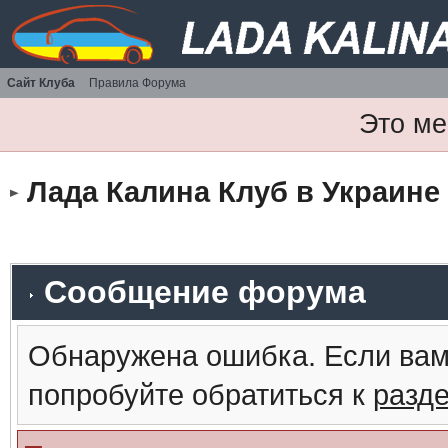
Сайт Клуба
Правила Форума
Это ме
Лада Калина Клуб в Украине
Сообщение форума
Обнаружена ошибка. Если вам
попробуйте обратиться к
разд