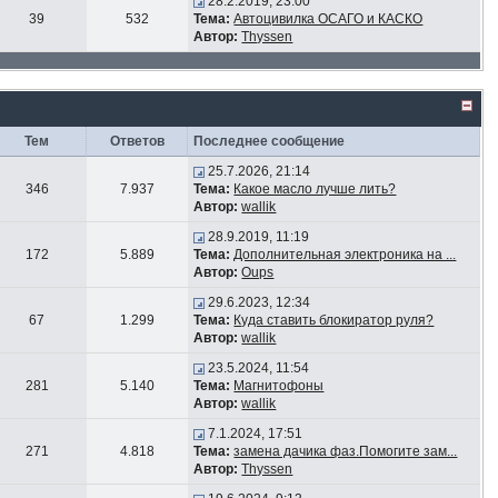
28.2.2019, 23:00
39
532
Тема:
Автоцивилка ОСАГО и КАСКО
Автор:
Thyssen
Тем
Ответов
Последнее сообщение
25.7.2026, 21:14
346
7.937
Тема:
Какое масло лучше лить?
Автор:
wallik
28.9.2019, 11:19
172
5.889
Тема:
Дополнительная электроника на ...
Автор:
Oups
29.6.2023, 12:34
67
1.299
Тема:
Куда ставить блокиратор руля?
Автор:
wallik
23.5.2024, 11:54
281
5.140
Тема:
Магнитофоны
Автор:
wallik
7.1.2024, 17:51
271
4.818
Тема:
замена дачика фаз.Помогите зам...
Автор:
Thyssen