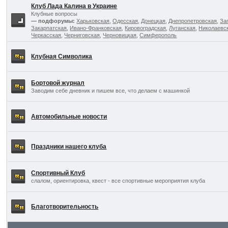
Клуб Лада Калина в Украине
Клубные вопросы
— подфорумы:
Харьковская
,
Одесская
,
Донецкая
,
Днепропетровская
,
За
Закарпатская
,
Ивано-Франковская
,
Кировоградская
,
Луганская
,
Николаевс
Черкасская
,
Черниговская
,
Черновицкая
,
Симферополь
Клубная Символика
Бортовой журнал
Заводим себе дневник и пишем все, что делаем с машинкой
Автомобильные новости
Праздники нашего клуба
Спортивный Клуб
слалом, ориентировка, квест - все спортивные мероприятия клуба
Благотворительность