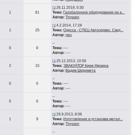
26.11.2018, 0:30
1
61
Тема:
Газобалонное оборудование на а...
Автор:
Thyssen
4.2.2014, 17:28
1
25
Тема:
Одесса - СПЕЦ Автосервис. Скид...
Автор:
лео
--
0
0
Тема:
----
Автор:
----
25.12.2013, 10:58
2
15
Тема:
ЭВАКУАТОР Киев-Украина
Автор:
Вадим Шеремета
--
0
0
Тема:
----
Автор:
----
--
0
0
Тема:
----
Автор:
----
29.9.2013, 8:06
1
9
Тема:
Изготовление и установка метал...
Автор:
Thyssen
--