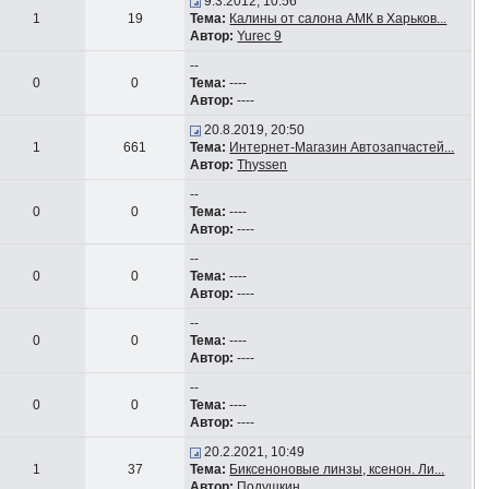
9.3.2012, 10:56
1
19
Тема:
Калины от салона АМК в Харьков...
Автор:
Yurec 9
--
0
0
Тема:
----
Автор:
----
20.8.2019, 20:50
1
661
Тема:
Интернет-Магазин Автозапчастей...
Автор:
Thyssen
--
0
0
Тема:
----
Автор:
----
--
0
0
Тема:
----
Автор:
----
--
0
0
Тема:
----
Автор:
----
--
0
0
Тема:
----
Автор:
----
20.2.2021, 10:49
1
37
Тема:
Биксеноновые линзы, ксенон. Ли...
Автор:
Подушкин