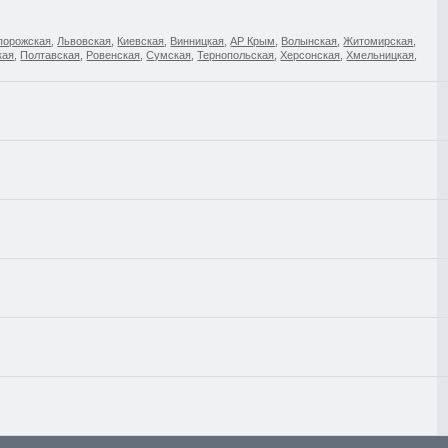
порожская
,
Львовская
,
Киевская
,
Винницкая
,
АР Крым
,
Волынская
,
Житомирская
,
кая
,
Полтавская
,
Ровенская
,
Сумская
,
Тернопольская
,
Херсонская
,
Хмельницкая
,