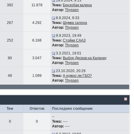
19.6.2024, 9:13
392
11.878
Тема:
Бензобак калина
Автор:
Thyssen
8.9.2024, 9:33
267
4.292
Тема:
Шумка салона
Автор:
Thyssen
9.9.2023, 19:49
252
6.168
Тема:
Стойки СААЗ
Автор:
Thyssen
3.3.2021, 19:01
90
3.047
Тема:
Выбор Дисков на Калинку
Автор:
Thyssen
23.10.2020, 20:29
49
1.099
Тема:
А нужно ли ГБО?
Автор:
Thyssen
Тем
Ответов
Последнее сообщение
--
0
0
Тема:
----
Автор:
----