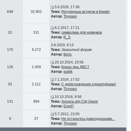
5.6.2026, 17:36
648
32.902
Тема:
Регулярные встречи в Киеве!
Автор:
Thyssen
6.2.2017, 17:21
10
511
Тема:
символика для новичков
Автор:
R_S
3.8.2020, 9:13
170
6.272
Тема:
Закрытый форум
Автор:
Boris
20.10.2024, 10:56
126
1.459
Тема:
Конец эры ДВС?
Автор:
wallik
7.1.2024, 17:52
33
2.112
Тема:
С днём рождения одноклубники!
Автор:
Thyssen
10.10.2016, 9:56
131
894
Тема:
Анонсы игр City Quest
Автор:
ЕгорП
5.7.2012, 23:05
9
37
Тема:
Не останьтесь равнодушными...
Автор:
Thyssen