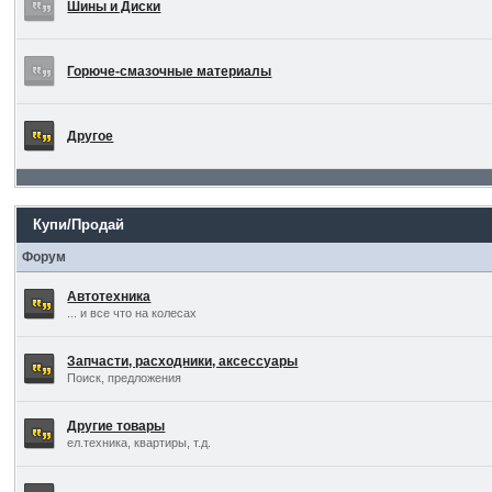
Шины и Диски
Горюче-смазочные материалы
Другое
Купи/Продай
Форум
Автотехника
... и все что на колесах
Запчасти, расходники, аксессуары
Поиск, предложения
Другие товары
ел.техника, квартиры, т.д.