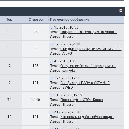
Тем
Ответов
Последнее сообщение
4.3.2018, 10:51
1
38
Тема:
Покупка авто - смотрим на маши...
Автор:
Thyssen
15.12.2009, 4:28
1
0
Тема:
СКИДКИ при покупке КАЛИНЫ и на...
Автор:
AlexG
9.5.2013, 1:35
2
135
Тема:
Отсутствие "калин" с приоромот...
Автор:
sanyoks
15.4.2017, 17:55
7
121
Тема:
Все Дилеры ВАЗА в УКРАИНЕ
Автор:
SWED
10.12.2023, 19:59
74
1.140
Тема:
Посоветуйте СТО в Киеве
Автор:
Thyssen
28.2.2019, 23:10
12
181
Тема:
Кто реально даёт сейчас кредит
Автор:
Thyssen