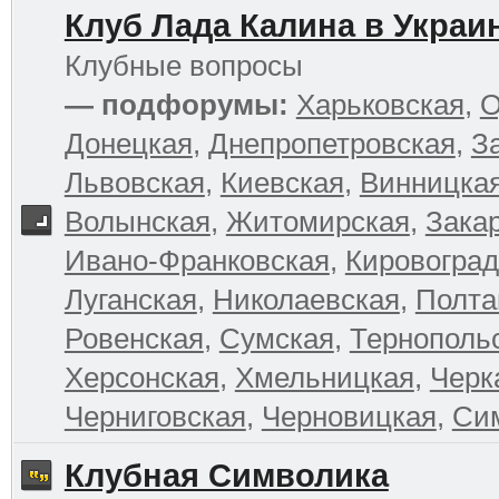
Клуб Лада Калина в Украи
Клубные вопросы
— подфорумы:
Харьковская
,
О
Донецкая
,
Днепропетровская
,
З
Львовская
,
Киевская
,
Винницка
Волынская
,
Житомирская
,
Зака
Ивано-Франковская
,
Кировоград
Луганская
,
Николаевская
,
Полта
Ровенская
,
Сумская
,
Тернополь
Херсонская
,
Хмельницкая
,
Черк
Черниговская
,
Черновицкая
,
Си
Клубная Символика