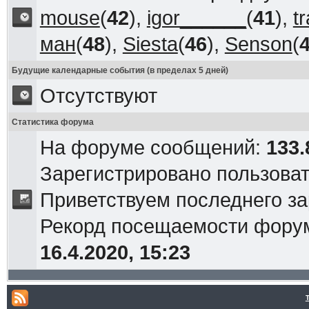
mouse
(
42
),
igor______
(
41
),
t
ман
(
48
),
Siesta
(
46
),
Senson
(
Будущие календарные события (в пределах 5 дней)
Отсутствуют
Статистика форума
На форуме сообщений:
133.
Зарегистрировано пользова
Приветствуем последнего з
Рекорд посещаемости фор
16.4.2020, 15:23