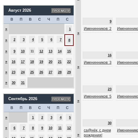
Август 2026
В
П
В
С
Ч
П
С
9
Именинников: 2
Имениннико
»
1
»
2
3
4
5
6
7
»
8
»
9
10
11
12
13
14
15
16
»
16
17
18
19
20
21
22
Именинников: 3
Имениннико
»
»
23
24
25
26
27
28
29
»
30
31
23
Именинников: 5
Имениннико
Сентябрь 2026
»
В
П
В
С
Ч
П
С
»
1
2
3
4
5
30
»
6
7
8
9
10
11
12
са@нёк, с днем
Имениннико
»
рождения!