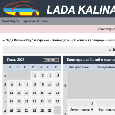
Сайт Клуба
Правила Форума
Здравствуйте
Лада Калина Клуб в Украине
>
Календарь
>
Основной календарь
> Авгу
«
А
Июль 2026
Календарь событий и имен
В
П
В
С
Ч
П
С
Воскресенье
Понедельн
»
1
2
3
4
»
5
6
7
8
9
10
11
»
»
12
13
14
15
16
17
18
»
19
20
21
22
23
24
25
2
Именинников: 6
Имениннико
»
26
27
28
29
30
31
»