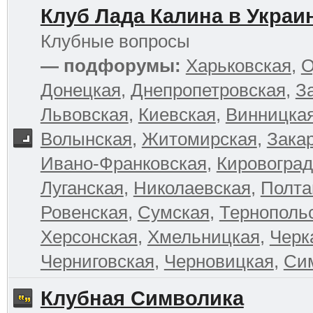
Клуб Лада Калина в Украи
Клубные вопросы
— подфорумы:
Харьковская
,
О
Донецкая
,
Днепропетровская
,
З
Львовская
,
Киевская
,
Винницка
Волынская
,
Житомирская
,
Зака
Ивано-Франковская
,
Кировоград
Луганская
,
Николаевская
,
Полта
Ровенская
,
Сумская
,
Тернополь
Херсонская
,
Хмельницкая
,
Черк
Черниговская
,
Черновицкая
,
Си
Клубная Символика