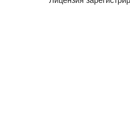
Лицензия зарегистри