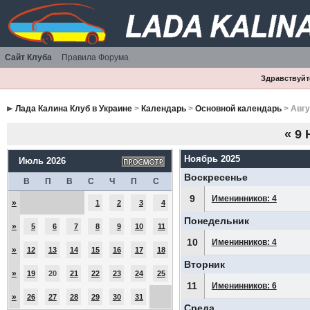
Сайт Клуба
Правила Форума
Здравствуйте
Лада Калина Клуб в Украине
>
Календарь
>
Основной календарь
> Авгу
«
9 
Ноябрь 2025
Июль 2026
Воскресенье
В
П
В
С
Ч
П
С
9
Именинников: 4
»
1
2
3
4
Понедельник
»
5
6
7
8
9
10
11
10
Именинников: 4
»
12
13
14
15
16
17
18
Вторник
»
19
20
21
22
23
24
25
11
Именинников: 6
»
26
27
28
29
30
31
Среда