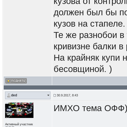
кузова от контрол
должен был бы по
кузов на стапеле.
Те же разнобои в 
кривизне балки в
На крайняк купи 
бесовщиной. )
ded
30.9.2017, 8:43
ИМХО тема ОФФ)).
Активный участник