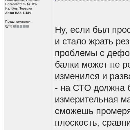
Пользователь №: 897
Из: Киев, Теремки
Авто: ВАЗ-11184
Предупреждения:
(
0
%)
Ну, если был прос
и стало жрать рез
проблемы с дефо
балки может не р
изменился и разв
- на СТО должна 
измерительная маш
сможешь промеря
плоскость, сравн