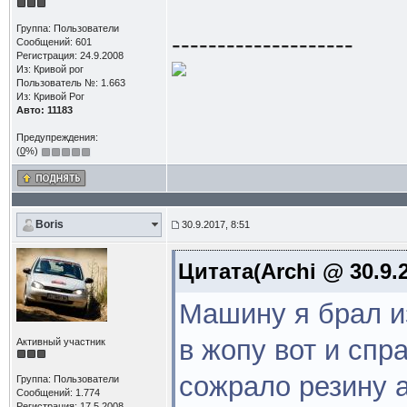
Группа: Пользователи
--------------------
Сообщений: 601
Регистрация: 24.9.2008
Из: Кривой рог
Пользователь №: 1.663
Из: Кривой Рог
Авто: 11183
Предупреждения:
(
0
%)
Boris
30.9.2017, 8:51
Цитата(Archi @ 30.9.2
Машину я брал из
в жопу вот и спр
Активный участник
сожрало резину 
Группа: Пользователи
Сообщений: 1.774
Регистрация: 17.5.2008