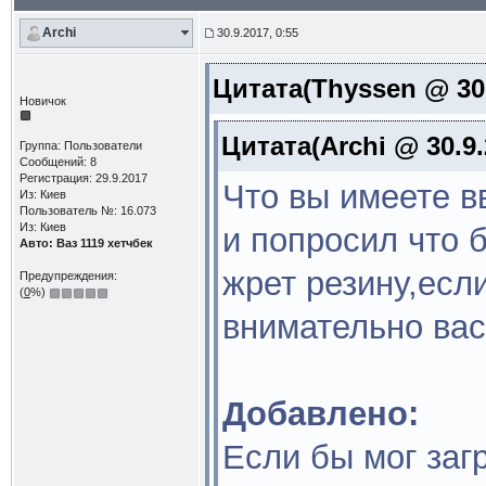
Archi
30.9.2017, 0:55
Цитата(Thyssen @ 30.
Новичок
Цитата(Archi @ 30.9.
Группа: Пользователи
Сообщений: 8
Регистрация: 29.9.2017
Что вы имеете в
Из: Киев
Пользователь №: 16.073
Из: Киев
и попросил что 
Авто: Ваз 1119 хетчбек
жрет резину,есл
Предупреждения:
(
0
%)
внимательно ва
Добавлено:
Если бы мог загр