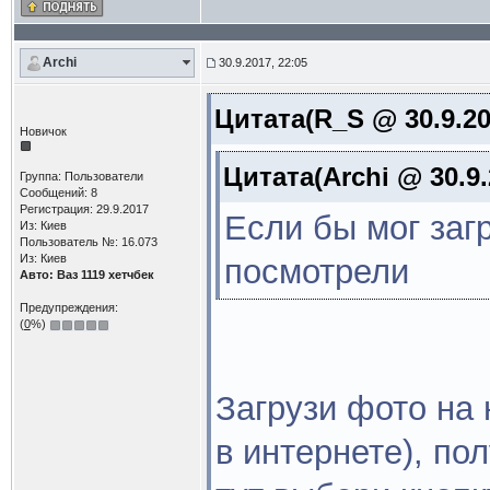
Archi
30.9.2017, 22:05
Цитата(R_S @ 30.9.20
Новичок
Цитата(Archi @ 30.9.
Группа: Пользователи
Сообщений: 8
Регистрация: 29.9.2017
Если бы мог загр
Из: Киев
Пользователь №: 16.073
Из: Киев
посмотрели
Авто: Ваз 1119 хетчбек
Предупреждения:
(
0
%)
Загрузи фото на
в интернете), по