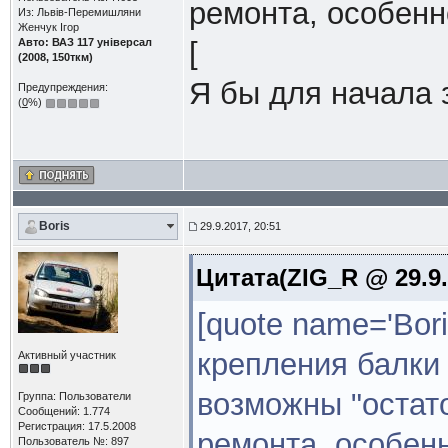
ремонта, особенн
Из: Львів-Перемишляни
Женчук Ігор
Авто: ВАЗ 117 універсал
[
(2008, 150ткм)
Я бы для начала 
Предупреждения:
(
0
%)
Boris
29.9.2017, 20:51
Цитата(ZIG_R @ 29.9.
[quote name='Bor
крепления балки
Активный участник
возможны "остат
Группа: Пользователи
Сообщений: 1.774
Регистрация: 17.5.2008
ремонта, особен
Пользователь №: 897