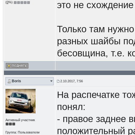
это не схождение
(
0
%)
Только там нужно 
разных шайбы под
бесовщина, т.е. к
Boris
2.10.2017, 7:56
На распечатке то
понял:
- правое заднее 
Активный участник
положительный ра
Группа: Пользователи