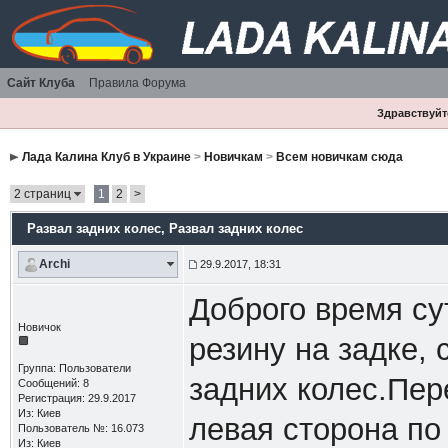
Сайт Клуба
Правила Форума
Здравствуйте
Лада Калина Клуб в Украине
>
Новичкам
>
Всем новичкам сюда
2 страниц
1
2
>
Развал задних колес
, Развал задних колес
Archi
29.9.2017, 18:31
Доброго время су
Новичок
резину на задке,
Группа: Пользователи
задних колес.Пере
Сообщений: 8
Регистрация: 29.9.2017
Из: Киев
левая сторона по
Пользователь №: 16.073
Из: Киев