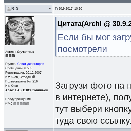
R_S
30.9.2017, 10:10
Цитата(Archi @ 30.9.2
Если бы мог загр
посмотрели
Активный участник
Группа:
Совет директоров
Сообщений: 6.585
Регистрация: 20.12.2007
Из: Киев, Отрадный
Пользователь №: 216
Загрузи фото на 
Из: Киев
Авто: ВАЗ 11183 Совиньон
в интернете), по
Предупреждения:
(
0
%)
тут выбери кнопк
туда свою ссылку