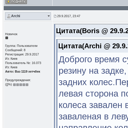
Archi
29.9.2017, 23:47
Цитата(Boris @ 29.9.2
Новичок
Цитата(Archi @ 29.9.
Группа: Пользователи
Сообщений: 8
Регистрация: 29.9.2017
Доброго время с
Из: Киев
Пользователь №: 16.073
Из: Киев
резину на задке
Авто: Ваз 1119 хетчбек
задних колес.Пер
Предупреждения:
(
0
%)
левая сторона п
колеса завален 
заваленая в лев
направление кол