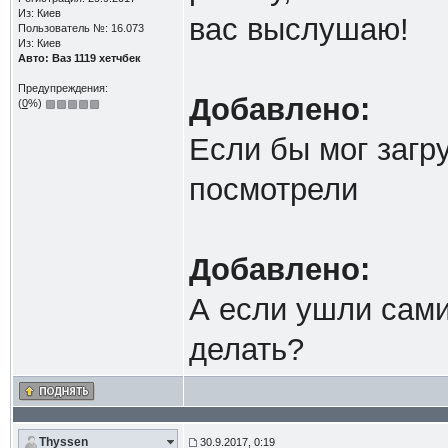
Из: Киев
вас выслушаю!
Пользователь №: 16.073
Из: Киев
Авто: Ваз 1119 хетчбек
Предупреждения:
Добавлено:
(
0
%)
Если бы мог загру
посмотрели
Добавлено:
А если ушли сами
делать?
Thyssen
30.9.2017, 0:19