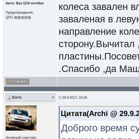
Авто: Ваз 1119 хетчбек
колеса завален в
Предупреждения:
заваленая в леву
(
0
%)
направление коле
сторону.Вычитал 
пластины.Посовет
.Спасибо ,да Ма
Boris
29.9.2017, 19:26
Цитата(Archi @ 29.9.2
Доброго время с
Активный участник