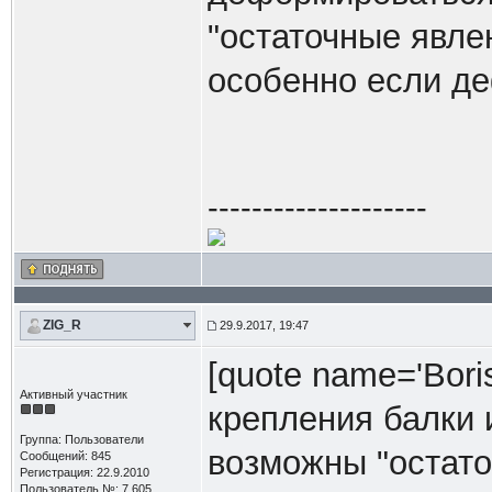
"остаточные явле
особенно если д
--------------------
ZIG_R
29.9.2017, 19:47
[quote name='Bori
Активный участник
крепления балки 
Группа: Пользователи
возможны "остато
Сообщений: 845
Регистрация: 22.9.2010
Пользователь №: 7.605