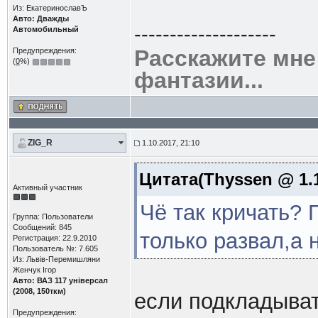
Из: ЕкатеринославЪ
Авто: Дважды
--------------------
Автомобильный
Расскажите мне
Предупреждения:
(
0
%)
фантазии...
ZIG_R
1.10.2017, 21:10
Цитата(Thyssen @ 1.1
Активный участник
Чё так кричать?
Группа: Пользователи
Сообщений: 845
только развал,а 
Регистрация: 22.9.2010
Пользователь №: 7.605
Из: Львів-Перемишляни
Женчук Ігор
Авто: ВАЗ 117 універсал
(2008, 150ткм)
если подкладыват
Предупреждения: