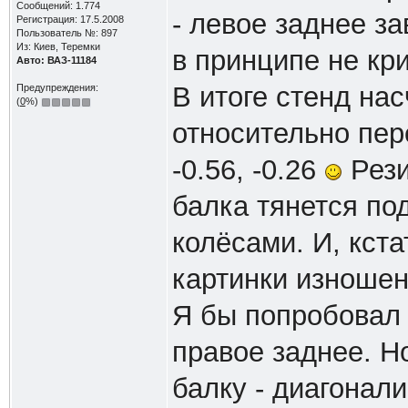
Сообщений: 1.774
- левое заднее за
Регистрация: 17.5.2008
Пользователь №: 897
Из: Киев, Теремки
в принципе не кр
Авто: ВАЗ-11184
В итоге стенд на
Предупреждения:
(
0
%)
относительно пер
-0.56, -0.26
Рези
балка тянется по
колёсами. И, кста
картинки изношен
Я бы попробовал 
правое заднее. Н
балку - диагонал