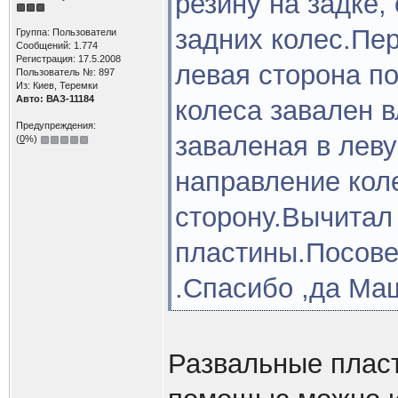
резину на задке,
задних колес.Пер
Группа: Пользователи
Сообщений: 1.774
Регистрация: 17.5.2008
левая сторона по
Пользователь №: 897
Из: Киев, Теремки
Авто: ВАЗ-11184
колеса завален в
Предупреждения:
заваленая в леву
(
0
%)
направление кол
сторону.Вычитал 
пластины.Посове
.Спасибо ,да Ма
Развальные пласт