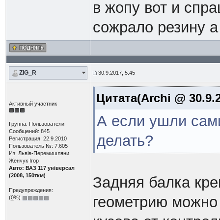
в жопу вот и спр
сожрало резину а
ZIG_R
30.9.2017, 5:45
Цитата(Archi @ 30.9.2
Активный участник
А если ушли сами
Группа: Пользователи
Сообщений: 845
делать?
Регистрация: 22.9.2010
Пользователь №: 7.605
Из: Львів-Перемишляни
Женчук Ігор
Авто: ВАЗ 117 універсал
(2008, 150ткм)
Задняя балка креп
Предупреждения:
геометрию можно 
(
0
%)