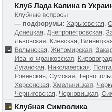
Клуб Лада Калина в Украи
Клубные вопросы
— подфорумы:
Харьковская
,
О
Донецкая
,
Днепропетровская
,
З
Львовская
,
Киевская
,
Винницка
Волынская
,
Житомирская
,
Зака
Ивано-Франковская
,
Кировоград
Луганская
,
Николаевская
,
Полта
Ровенская
,
Сумская
,
Тернополь
Херсонская
,
Хмельницкая
,
Черк
Черниговская
,
Черновицкая
,
Си
Клубная Символика