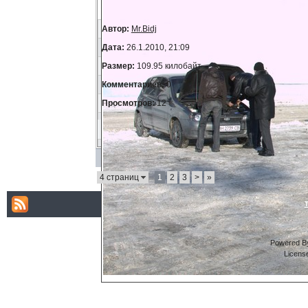
Автор:
Mr.Bidj
Дата:
26.1.2010, 21:09
Размер:
109.95 килобайт
Комментариев:
0
Просмотров:
12
4 страниц
1
2
3
>
»
Powered By
Licens