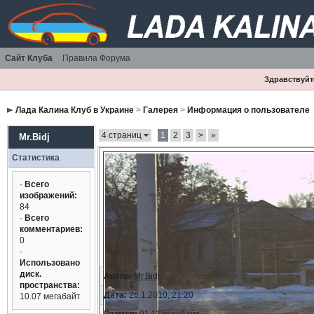
Сайт Клуба
Правила Форума
Здравствуйте
Лада Калина Клуб в Украине
>
Галерея
>
Информация о пользователе
4 страниц
1
2
3
>
»
Mr.Bidj
Статистика
·
Всего
изображений:
84
·
Всего
комментариев:
0
·
Использовано
диск.
Автор:
Mr.Bidj
пространства:
Дата:
26.1.2010, 21:20
10.07 мегабайт