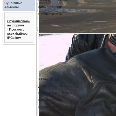
Размер:
91.11 килобайт
Публичные
Комментариев:
0
альбомы
Просмотров:
97
·
Опубликованы
на форуме
·
Просмотр
всех файлов
IP.Gallery
Автор:
Mr.Bidj
Дата:
26.1.2010, 21:17
Размер:
100.45 килобайт
Комментариев:
0
Просмотров:
60