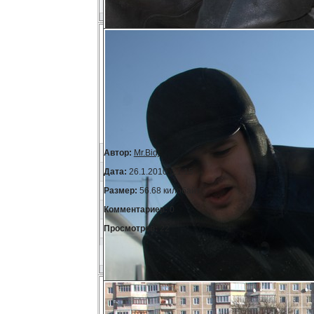
Автор:
Mr.Bidj
Дата:
26.1.2010, 21:15
Размер:
56.68 килобайт
Комментариев:
0
Просмотров:
22